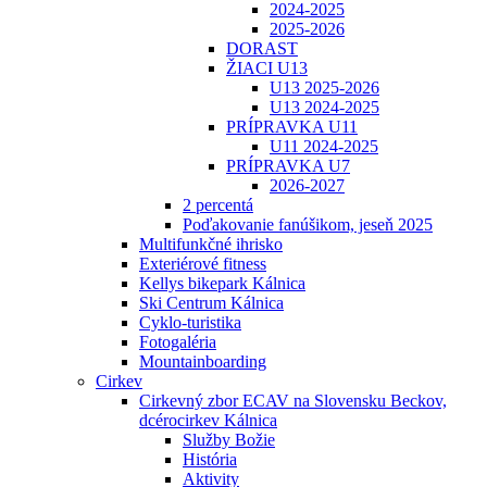
2024-2025
2025-2026
DORAST
ŽIACI U13
U13 2025-2026
U13 2024-2025
PRÍPRAVKA U11
U11 2024-2025
PRÍPRAVKA U7
2026-2027
2 percentá
Poďakovanie fanúšikom, jeseň 2025
Multifunkčné ihrisko
Exteriérové fitness
Kellys bikepark Kálnica
Ski Centrum Kálnica
Cyklo-turistika
Fotogaléria
Mountainboarding
Cirkev
Cirkevný zbor ECAV na Slovensku Beckov,
dcérocirkev Kálnica
Služby Božie
História
Aktivity