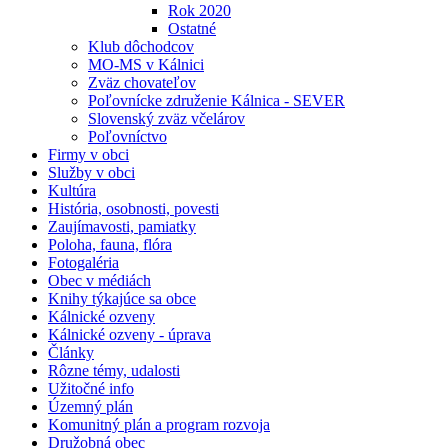
Rok 2020
Ostatné
Klub dôchodcov
MO-MS v Kálnici
Zväz chovateľov
Poľovnícke združenie Kálnica - SEVER
Slovenský zväz včelárov
Poľovníctvo
Firmy v obci
Služby v obci
Kultúra
História, osobnosti, povesti
Zaujímavosti, pamiatky
Poloha, fauna, flóra
Fotogaléria
Obec v médiách
Knihy týkajúce sa obce
Kálnické ozveny
Kálnické ozveny - úprava
Články
Rôzne témy, udalosti
Užitočné info
Územný plán
Komunitný plán a program rozvoja
Družobná obec