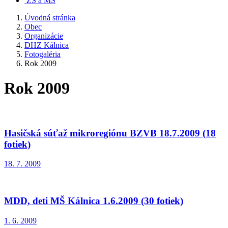
ZŠ a MŠ
Úvodná stránka
Obec
Organizácie
DHZ Kálnica
Fotogaléria
Rok 2009
Rok 2009
Hasičská súťaž mikroregiónu BZVB 18.7.2009 (18
fotiek)
18. 7. 2009
MDD, deti MŠ Kálnica 1.6.2009 (30 fotiek)
1. 6. 2009