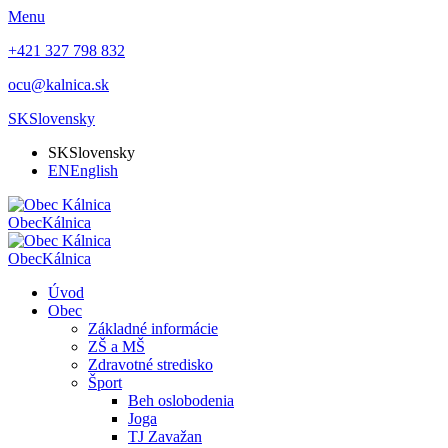
Menu
+421 327 798 832
ocu@kalnica.sk
SK
Slovensky
SK
Slovensky
EN
English
Obec
Kálnica
Obec
Kálnica
Úvod
Obec
Základné informácie
ZŠ a MŠ
Zdravotné stredisko
Šport
Beh oslobodenia
Joga
TJ Zavažan