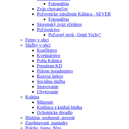
Fotogaléria
Zväz chovateľov
Poľovnícke združenie Kálnica - SEVER
Fotogaléria
Slovenský zväz včelárov
Poľovníctvo
Poľovný revír „Ostré Vrchy"
Firmy v obci
Služby v obci
Krajčírstvo
Kvetinárstvo
Pošta Kálnica
Prenájom KD
Právne poradenstvo
Rozvoz liekov
Sociálna služba
Stravovanie
Ubytovanie
Kultúra
Múzeum
Knižnica a knižná búdka
Ochotnícke divadlo
História, osobnosti, povesti
Zaujímavosti, pamiatky
Poloha, fauna, flóra