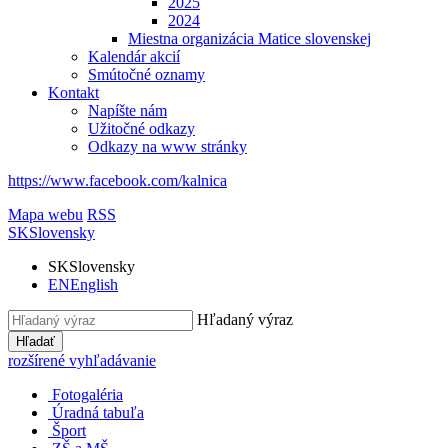
2025
2024
Miestna organizácia Matice slovenskej
Kalendár akcií
Smútočné oznamy
Kontakt
Napíšte nám
Užitočné odkazy
Odkazy na www stránky
https://www.facebook.com/kalnica
Mapa webu
RSS
SK
Slovensky
SK
Slovensky
EN
English
Hľadaný výraz
Hľadať
rozšírené vyhľadávanie
Fotogaléria
Úradná tabuľa
Šport