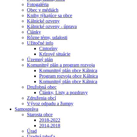
Fotogaléria
Obec v médiách
Knihy týkajúce sa obce
Kálnické ozveny
Kálnické ozveny - úprava
Články
Rôzne témy, udalosti
Užitočné info
Cintoríny
Krízové situácie
Územný plán
Komunitný plán a program rozvoja
Komunitný plán obce Kálnica
Program rozvoja obce Kálnica
Komunitný plán obce Kálnica
Družobná obec
Články, Listy a pozdravy
Združenia obcí
Vývoz odpadu a žumpy
Samospráva
Starosta obce
2018-2022
2014-2018
Úrad
Úradná tabuľa