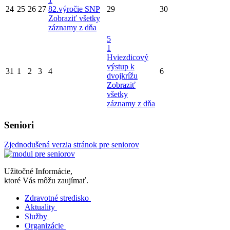
24
25
26
27
82.výročie SNP
29
30
Zobraziť všetky
záznamy z dňa
5
1
Hviezdicový
výstup k
31
1
2
3
4
6
dvojkrížu
Zobraziť
všetky
záznamy z dňa
Seniori
Zjednodušená verzia stránok pre seniorov
Užitočné Informácie,
ktoré Vás môžu zaujímať.
Zdravotné stredisko
Aktuality
Služby
Organizácie