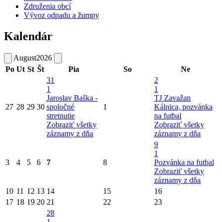
Združenia obcí
Vývoz odpadu a žumpy
Kalendár
August
2026
Po
Ut
St
Št
Pia
So
Ne
31
2
1
1
Jaroslav Baška -
TJ Zavažan
27
28
29
30
spoločné
1
Kálnica, pozvánka
stretnutie
na futbal
Zobraziť všetky
Zobraziť všetky
záznamy z dňa
záznamy z dňa
9
1
3
4
5
6
7
8
Pozvánka na futbal
Zobraziť všetky
záznamy z dňa
10
11
12
13
14
15
16
17
18
19
20
21
22
23
28
1