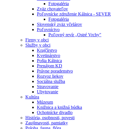
Fotogaléria
Zväz chovateľov
Poľovnícke združenie Kálnica - SEVER
Fotogaléria
Slovenský zväz včelárov
Poľovníctvo
Poľovný revír „Ostré Vrchy"
Firmy v obci
Služby v obci
Krajčírstvo
Kvetinárstvo
Pošta Kálnica
Prenájom KD
Právne poradenstvo
Rozvoz liekov
Sociálna služba
Stravovanie
Ubytovanie
Kultúra
Múzeum
Knižnica a knižná búdka
Ochotnícke divadlo
História, osobnosti, povesti
Zaujímavosti, pamiatky
Poloha, fauna, flóra