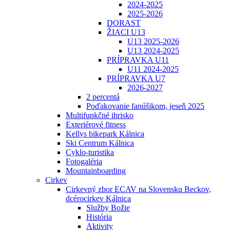
2024-2025
2025-2026
DORAST
ŽIACI U13
U13 2025-2026
U13 2024-2025
PRÍPRAVKA U11
U11 2024-2025
PRÍPRAVKA U7
2026-2027
2 percentá
Poďakovanie fanúšikom, jeseň 2025
Multifunkčné ihrisko
Exteriérové fitness
Kellys bikepark Kálnica
Ski Centrum Kálnica
Cyklo-turistika
Fotogaléria
Mountainboarding
Cirkev
Cirkevný zbor ECAV na Slovensku Beckov,
dcérocirkev Kálnica
Služby Božie
História
Aktivity