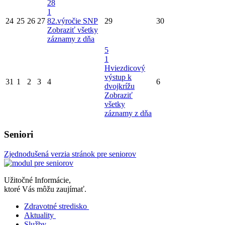
28
1
24
25
26
27
82.výročie SNP
29
30
Zobraziť všetky
záznamy z dňa
5
1
Hviezdicový
výstup k
31
1
2
3
4
6
dvojkrížu
Zobraziť
všetky
záznamy z dňa
Seniori
Zjednodušená verzia stránok pre seniorov
Užitočné Informácie,
ktoré Vás môžu zaujímať.
Zdravotné stredisko
Aktuality
Služby