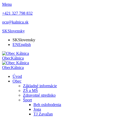
Menu
+421 327 798 832
ocu@kalnica.sk
SK
Slovensky
SK
Slovensky
EN
English
Obec
Kálnica
Obec
Kálnica
Úvod
Obec
Základné informácie
ZŠ a MŠ
Zdravotné stredisko
Šport
Beh oslobodenia
Joga
TJ Zavažan