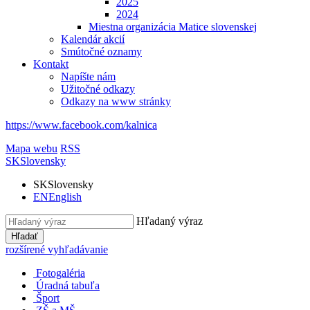
2025
2024
Miestna organizácia Matice slovenskej
Kalendár akcií
Smútočné oznamy
Kontakt
Napíšte nám
Užitočné odkazy
Odkazy na www stránky
https://www.facebook.com/kalnica
Mapa webu
RSS
SK
Slovensky
SK
Slovensky
EN
English
Hľadaný výraz
Hľadať
rozšírené vyhľadávanie
Fotogaléria
Úradná tabuľa
Šport