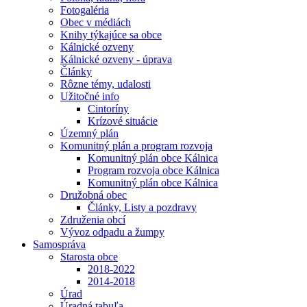
Fotogaléria
Obec v médiách
Knihy týkajúce sa obce
Kálnické ozveny
Kálnické ozveny - úprava
Články
Rôzne témy, udalosti
Užitočné info
Cintoríny
Krízové situácie
Územný plán
Komunitný plán a program rozvoja
Komunitný plán obce Kálnica
Program rozvoja obce Kálnica
Komunitný plán obce Kálnica
Družobná obec
Články, Listy a pozdravy
Združenia obcí
Vývoz odpadu a žumpy
Samospráva
Starosta obce
2018-2022
2014-2018
Úrad
Úradná tabuľa