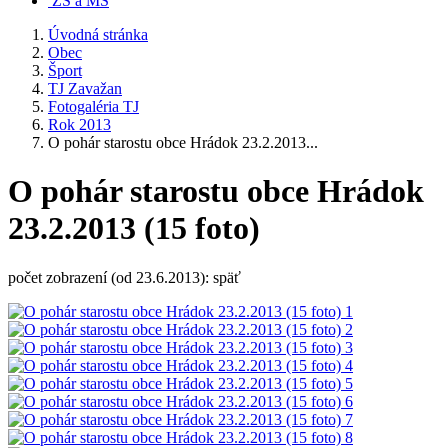
ZŠ a MŠ
Úvodná stránka
Obec
Šport
TJ Zavažan
Fotogaléria TJ
Rok 2013
O pohár starostu obce Hrádok 23.2.2013...
O pohár starostu obce Hrádok
23.2.2013 (15 foto)
počet zobrazení (od 23.6.2013): späť