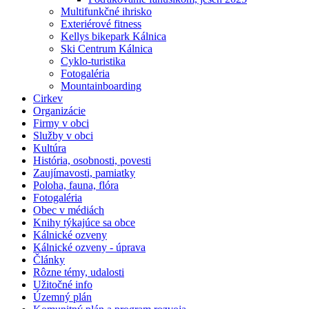
Multifunkčné ihrisko
Exteriérové fitness
Kellys bikepark Kálnica
Ski Centrum Kálnica
Cyklo-turistika
Fotogaléria
Mountainboarding
Cirkev
Organizácie
Firmy v obci
Služby v obci
Kultúra
História, osobnosti, povesti
Zaujímavosti, pamiatky
Poloha, fauna, flóra
Fotogaléria
Obec v médiách
Knihy týkajúce sa obce
Kálnické ozveny
Kálnické ozveny - úprava
Články
Rôzne témy, udalosti
Užitočné info
Územný plán