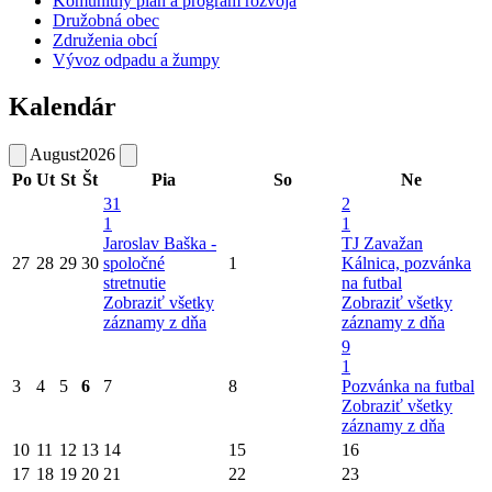
Komunitný plán a program rozvoja
Družobná obec
Združenia obcí
Vývoz odpadu a žumpy
Kalendár
August
2026
Po
Ut
St
Št
Pia
So
Ne
31
2
1
1
Jaroslav Baška -
TJ Zavažan
27
28
29
30
spoločné
1
Kálnica, pozvánka
stretnutie
na futbal
Zobraziť všetky
Zobraziť všetky
záznamy z dňa
záznamy z dňa
9
1
3
4
5
6
7
8
Pozvánka na futbal
Zobraziť všetky
záznamy z dňa
10
11
12
13
14
15
16
17
18
19
20
21
22
23