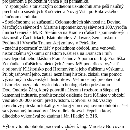
programom a položením venca k jej pamätníku.
- V spolupráci s turistickým oddielom uskutočnili sme peší náučný
prechod do susedných Kočoviec a Novej Vsi i po Rakovského
náučnom chodníku
- Spoločne sme sa zúčastnili Celonárodných slávností na Devine,
Matičných slávností v Martine i spomienkovej slávnosti 100.výročia
úmrtia Generála M. R. Štefánika na Bradle i ďalších spomienkových
slávností v Čachticiach, Blatnohrade v Zalaváre, Zemianskom
Podhradí i Výročia Trianonskej zmluvy v Petržalke.
- značnú pozornosť zvlášť v poslednom období, sme venovali
historickému výskumu ohľadom Kaštieľa na Drahách i ruín
pravdepodobného kláštora Františkánov. S pomocou Ing. Františka
Zemánika a ďalších zanietených členov MS podarilo sa vyčistiť
a pripraviť Kláštorisko pod Hromovým k jeho ďalšiemu výskumu.
Pri objasňovaní jeho, zatiaľ neznámej histórie, získali sme pomoc
významných slovenských historikov. -Veľmi cenný pre obec bol
historický poznatok i výsledok archeologického prieskumu
Doc. Ondreja Žára, ktorý potvrdil nálezom i rozborom štiepanej
kamennej industrie, predhistorické osídlenie časti Kálnice v období
viac ako 20 000 rokmi pred Kristom. Dotvoril sa tak vzácny
povrchový prieskum lokality, v ktorej v predvojnovom období našiel
sa významný hromadný nález radiolaritových čepelí a ktorý
dlhodobo vykonával zo záujmu i Ján Hladký č. 316.
Výbor v tomto období pracoval v zložení: Ing. Miroslav Borcovan -