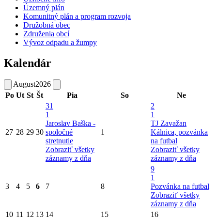
Územný plán
Komunitný plán a program rozvoja
Družobná obec
Združenia obcí
Vývoz odpadu a žumpy
Kalendár
August
2026
Po
Ut
St
Št
Pia
So
Ne
31
2
1
1
Jaroslav Baška -
TJ Zavažan
27
28
29
30
spoločné
1
Kálnica, pozvánka
stretnutie
na futbal
Zobraziť všetky
Zobraziť všetky
záznamy z dňa
záznamy z dňa
9
1
3
4
5
6
7
8
Pozvánka na futbal
Zobraziť všetky
záznamy z dňa
10
11
12
13
14
15
16