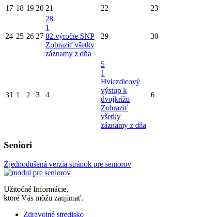
17
18
19
20
21
22
23
28
1
24
25
26
27
82.výročie SNP
29
30
Zobraziť všetky
záznamy z dňa
5
1
Hviezdicový
výstup k
31
1
2
3
4
6
dvojkrížu
Zobraziť
všetky
záznamy z dňa
Seniori
Zjednodušená verzia stránok pre seniorov
Užitočné Informácie,
ktoré Vás môžu zaujímať.
Zdravotné stredisko