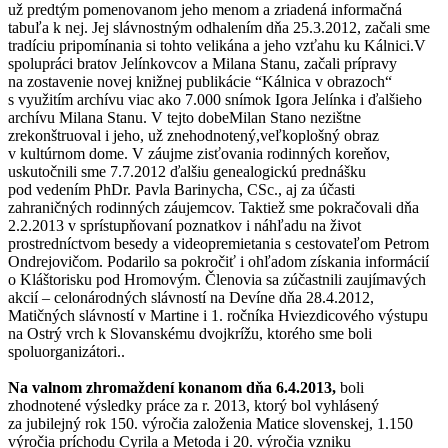
už predtým pomenovanom jeho menom a zriadená informačná
tabuľa k nej. Jej slávnostným odhalením dňa 25.3.2012, začali sme
tradíciu pripomínania si tohto velikána a jeho vzťahu ku Kálnici.V
spolupráci bratov Jelínkovcov a Milana Stanu, začali prípravy
na zostavenie novej knižnej publikácie “Kálnica v obrazoch“
s využitím archívu viac ako 7.000 snímok Igora Jelínka i ďalšieho
archívu Milana Stanu. V tejto dobeMilan Stano nezištne
zrekonštruoval i jeho, už znehodnotený,veľkoplošný obraz
v kultúrnom dome. V záujme zisťovania rodinných koreňov,
uskutočnili sme 7.7.2012 ďalšiu genealogickú prednášku
pod vedením PhDr. Pavla Barinycha, CSc., aj za účasti
zahraničných rodinných záujemcov. Taktiež sme pokračovali dňa
2.2.2013 v sprístupňovaní poznatkov i náhľadu na život
prostredníctvom besedy a videopremietania s cestovateľom Petrom
Ondrejovičom. Podarilo sa pokročiť i ohľadom získania informácií
o Kláštorisku pod Hromovým. Členovia sa zúčastnili zaujímavých
akcií – celonárodných slávností na Devíne dňa 28.4.2012,
Matičných slávností v Martine i 1. ročníka Hviezdicového výstupu
na Ostrý vrch k Slovanskému dvojkrížu, ktorého sme boli
spoluorganizátori..
Na valnom zhromaždení konanom dňa 6.4.2013,
boli
zhodnotené výsledky práce za r. 2013, ktorý bol vyhlásený
za jubilejný rok 150. výročia založenia Matice slovenskej, 1.150
výročia príchodu Cyrila a Metoda i 20. výročia vzniku