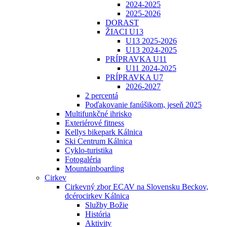
2024-2025
2025-2026
DORAST
ŽIACI U13
U13 2025-2026
U13 2024-2025
PRÍPRAVKA U11
U11 2024-2025
PRÍPRAVKA U7
2026-2027
2 percentá
Poďakovanie fanúšikom, jeseň 2025
Multifunkčné ihrisko
Exteriérové fitness
Kellys bikepark Kálnica
Ski Centrum Kálnica
Cyklo-turistika
Fotogaléria
Mountainboarding
Cirkev
Cirkevný zbor ECAV na Slovensku Beckov,
dcérocirkev Kálnica
Služby Božie
História
Aktivity