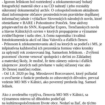
- Igorom Jelínkom bol roztriedený a zdokumentovaný bohatý
fotografický materiál obce a na CD nahratý i jeho rozsiahly
súkromný dokumentačný archív. O celospoločenskom aktuálnom
dianí informujeme občanov prostredníctvom pravidelne dopĺňanej
informačnej tabule i výtlačkov Slovenských národných novín, ktoré
obmieňame v BARE i Pohostinstve Potoček. Sme aktívny
prispievateľmi do SNN, Kopaničiar Expres, Trenčianskych novín
a hlavne Kálnických ozvien v ktorých propagujeme a významne
zviditeľňujeme i našu obec, k čomu napomáha i kvalitná
fotodokumentácia akcií od Jána Valoviča a ďalších členov.
- Prínosom k zdokumentovaniu akcií na ktorých sa podieľa i MS, je
inšpiratívna každoročná ich prezentácia formou video kroniky
za uplynulý rok zostavovaná Ing. Samuelom Jelínkom. - Zvýšenú
pozornosť chceme venovať spolupráci s deťmi zo Základnej
a materskej školy, Je možné, že tieto zámery oslovia i ďalších
záujemcov ,ktorých radi privítame v našej súčasnej viac ako
30 člennej matičnej rodine.
- Od 1.8. 2020 po Ing. Miroslavovi Borcovanovi, ktorý požiadal
o uvoľnenie z funkcie predsedu zo zdravotných dôvodov, prevzal
vedenie MO MS v Kálnici, ako poverený predseda Ing. Samuel
Jelínek.
Ako z uvedeného vyplýva, členovia MO MS v Kálnici, sa
významnou mierou už dlhodobo podieľajú
na kultúrnospoločenskom živote obce. Nedarí sa žiaľ, do týchto