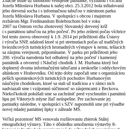
Značné úsilie už dlhodobo venujeme pamiatke, významu i vzťahu
Jozefa Miloslava Hurbana k našej obci. 25.3.2012 bola inštalovaná
jeho drevená socha i s informačnou tabuľou v miestnom parku
Jozefa Miloslava Hurbana. V spolupráci s obcou i majstrom
rezbárom Mgr. Ferdinandom Bolebruchom bol v roku
2007 na Ostrom vrchu zhotovený Slovanský drevený kríž
i s pamätnou tabuľou na jeho počesť. Po jeho zrútení počas víchrice
bol tento znovu obnovený k 1.9. 2014 pri príležitosti dňa Ústavy
i výročia SNP, udalostí ktoré si pri stretnutiach počas už tradičných
hviezdicových turistických hromadných výstupov k nemu, tešiacich
sa záujmu verejnosti, pripomíname. V parku pri príležitosti jeho
200. výročia narodenia bol odhalený na jeho počesť i kamenný
pamätník a otvorený i Náučný chodník J. M. Hurbana ktorý bol
doplnený dvoma informačnými tabuľami a neskoršie i oddychovým
altánkom v Hrabovníku. Od tejto doby započali sme s organizáciou
peších spomienkových turistických pochodov Hurbanovým
náučným chodníkom, ktoré sa stali už tradíciou a v rámci nich
nadviazali sme i vzájomnú súčinnosť so záujemcami z Beckova.
Niekoľkokrát pokúšali sme sa zachrániť pred vyschnutím i pamätnú
lipu pri Viktorych mlyne žiaľ neúspešne. Pre zachovanie jej
pamiatky následne, v spolupráci s SZV napomohli sme pri výsadbe
novej mladej pamätnej lipky v záhrade MŠ.
Veľkú pozornosť MS venovala rozširovaniu zbierok Stálej
etnografickej výstavy. Táto v dôsledku umožnenia výstavby 8-