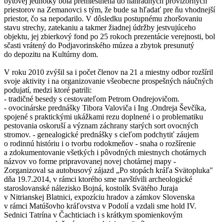
bytovej jednotky bola premiestnená do náhradných provizórnych
priestorov na Zemanovci s tým, že bude sa hľadať pre ňu vhodnejší
priestor, čo sa nepodarilo. V dôsledku postupnému zhoršovaniu
stavu strechy, zatekaniu a takmer žiadnej údržby jestvujúceho
objektu, jej zbierkový fond po 25 rokoch prezentácie verejnosti, bol
sčasti vrátený do Podjavorinského múzea a zbytok presunutý
do depozitu na Kultúrny dom.
V roku 2010 zvýšil sa i počet členov na 21 a miestny odbor rozšíril
svoje aktivity i na organizovanie všeobecne prospešných náučných
podujatí, medzi ktoré patrili:
- tradičné besedy s cestovateľom Petrom Ondrejovičom.
- ovocinárske prednášky Tibora Valoviča i Ing .Ondreja Ševčíka,
spojené s praktickými ukážkami rezu doplnené i o problematiku
pestovania oskoruší a význam záchrany starých sort ovocných
stromov. - genealogické prednášky s cieľom podchytiť záujem
o rodinnú históriu i o tvorbu rodokmeňov - snaha o rozšírenie
a zdokumentovanie všetkých i pôvodných miestnych chotárnych
názvov vo forme pripravovanej novej chotárnej mapy -
Zorganizoval sa autobusový zájazd „Po stopách kráľa Svätopluka"
dňa 19.7.2014, v rámci ktorého sme navštívili archeologické
staroslovanské nálezisko Bojná, kostolík Svätého Juraja
v Nitrianskej Blatnici, expozíciu hradov a zámkov Slovenska
v rámci Matúšovho kráľovstva v Podolí a vzdali sme hold IV.
Sednici Tatrína v Čachticiach i s krátkym spomienkovým