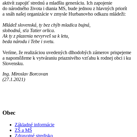
aktivít zapojiť strednú a mladšiu generáciu. Ich zapojenie
do národného života i diania MS, bude jednou z hlavných priorít
a snáh našej organizácie v zmysle Hurbanovho odkazu mládeži:
Mládež slovenská, ty bez chýb mladica bujná,
slobodná, sťa Tatier orlica.
Ak ty z plazenia nevyrveš sa k letu,
beda národu i Tebe i svetu.
Veríme, že realizáciou uvedených dlhodobých zámerov prispejeme
a napomôžeme k vytváraniu priaznivého vzťahu k rodnej obci i ku
Slovensku.
Ing. Miroslav Borcovan
(27.1.2021)
Obec
Základné informácie
ZŠ a MŠ
Zdravotné stredisko