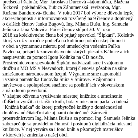
predseda i štatutár, Mgr. Jaroslava Ďurcová –tajomníčka, Blažena
Šicková - pokladníčka, Ľubica Záhumenská- revízorka, Mgr.
Ružena Bandurová- členka. V roku 2017 bol výbor z dôvodu lepšej
akcieschopnosti a informovanosti rozšírený na 9 členov a doplnený
o ďalších členov Janku Bagovú, Ing. Milana Bušu, Ing. Samuela
Jelínka a Jána Valoviča. Počet členov stúpol 30. V roku
2018 za kolektívneho člena bol prijatý spevokol "Šípkári". Kolektív
ktorý sa už viacročne podieľa na kultúrnospoločenskej činnosti
v obci a významnou mierou pod umeleckým vedením Paľka
Pavlecha, prispel k znovuobjaveniu starých piesní z Kálnice a ich
naspievaniu za pomoci Igora Kolínka na CD nosiče.
Prostredníctvom spevokolu Šípkári nadviazali sme i vzájomnú
družbu s MO MS v Nesvadoch, ktorej členovia pôsobia na silne
zmiešanom národnostnom území. Významne sme napomohli
i vzniku pamätníka Ľudovíta Štúra v Štúrove. Vzájomnou
návštevou a spoluprácou snažíme sa posilniť ich v slovenskom
a národnom povedomí.
V záujme oživenia využívania miestnej knižnice a umožnenie
ďalšieho využitia i starších kníh, bola v miestnom parku zriadená
"Knižná búdka" do ktorej prebytočné knižky z domácností sú
doplňované čitateľmi ale aj nami obmieňané. Zároveň
prostredníctvom Ing. Milana Bušu a za pomoci Ing. Samuela Jelínka
zabezpečuje sa pravidelnú činnosť i postupnú digitalizácia miestnej
knižnice. V nej vytvára sa i fond kníh a písomných materiálov
v ktorých je zmienka o našej obci.