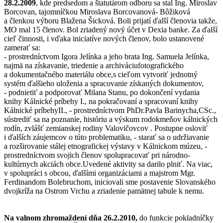
28.2.2009
, kde predsedom a štatutárom odboru sa stal Ing. Miroslav
Borcovan, tajomníčkou Miroslava Borcovanová- Bôžiková
a členkou výboru Blažena Šicková. Boli prijatí ďalší členovia takže,
MO mal 15 členov. Bol zriadený nový účet v Dexia banke. Za ďalší
cieľ činnosti, i vďaka iniciatíve nových členov, bolo ustanovené
zamerať sa:
- prostredníctvom Igora Jelínka a jeho brata Ing. Samuela Jelínka,
najmä na získavanie, triedenie a archiváciufotografického
a dokumentačného materiálu obce,s cieľom vytvoriť jednotný
systém ďalšieho uloženia a spracovanie získaných dokumentov,
- podnietiť a podporovať Milana Stanu, po dokončení vydania
knihy Kálnické príbehy I., na pokračovaní a spracovaní knihy
Kálnické príbehyII., - prostredníctvom PhDr.Pavla Barinycha,CSc.,
sústrediť sa na poznanie, históriu a výskum rodokmeňov kálnických
rodín, zvlášť zemianskej rodiny Valovičovcov . Postupne osloviť
i ďalších záujemcov o túto problematiku, - starať sa o udržiavanie
a rozširovanie stálej etnografickej výstavy v Kálnickom múzeu, -
prostredníctvom svojich členov spolupracovať pri národno-
kultúrnych akciách obce.Uvedené aktivity sa darilo plniť. Na viac,
v spolupráci s obcou, ďalšími organizáciami a majstrom Mgr.
Ferdinandom Bolebruchom, iniciovali sme postavenie Slovanského
dvojkríža na Ostrom Vrchu a zriadenie pamätnej tabule k nemu.
Na valnom zhromaždení dňa 26.2.2010,
do funkcie pokladníčky