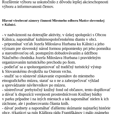
Rozšírenie výboru sa uskutočnilo z dôvodu lepšej akcieschopnosti
výboru a informovanosti členov.
Hlavné všeobecné zámery činnosti Miestneho odboru Matice slovenskej
v Kálnici.
- v nadväznosti na doterajšie aktivity, v úzkej spolupráci s Obcou
Kálnica, napomáhať kultúrnospoločenskému dianiu v obci.
- pripomínať vzťah Jozefa Miloslava Hurbana ku Kálnici a jeho
význam pre slovenský národ formou pripomienky pri jeho pomníku
a starostlivosťou oň. postupným dobudovávaním a údržbou
Náučného chodníka Jozefa Miloslava Hurbana i pravidelným
organizovaním turistického prechodu po ňom.
- podieľať sa a spoluorganizovať už tradičný turistický výstup
k Slovanskému dvojkrížu na Ostrom vrchu.
- snažiť sa o sústavné získavanie exponátov do miestneho
etnografického múzea, starať sa o ne a zabezpečovať výklad
a sprevádzanie návštevníkov po múzeu.
- sústreďovať prebytočný knižný fond od občanov, tento doplňovať
a dávať k dispozícii verejnosti prostredníctvom Knižnej búdky
v parku prípadne i na iných miestach a tak napomáhať nielen k ich
záchrane, ale i podnecovaniu čítania kníh.
- dávať podnety a napomáhať ďalšiemu skúmanie najstaršej histórie
obce, týkajúcej sa ruín Kláštora rádu Františkánov i málo známeho