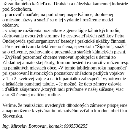
už zaniknutého kaštieľa na Drahách a náleziska kamennej industrie
pod Sochoňom.
- pracovať i naďalej na podrobnej mape Kálnice, doplnenej
o miestne názvy a snažiť sa o jej vydanie i rozšírenie medzi
občanov.
- v záujme rozšírenia poznatkov z genealógie kálnických rodín,
ošetrovania ovocných stromov i z cestovateľských zážitkov Petra
Ondrejoviča spoluorganizovať besedy i praktické ukážky činnosti.
- Prostredníctvom kolektívneho člena, spevokolu "Šípkári", snažiť
sa o oživenie, zachovanie a prezentáciu starších kálnických piesní.
- Zvýšenú pozornosť chceme venovať spolupráci s deťmi zo
Základnej a materskej školy, formou besied i exkurzií v múzeu resp.
na pamätných miestach obce. -V tomto jubilejnom roku napomôcť
pri spracovaní historických poznatkov ohľadom padlých vojakov
v 1. a 2. svetovej vojne a na ich pamiatku zabezpečiť vyhotovenie
a inštaláciu pamätnej tabule. - Je možné, že tieto zámery oslovia
i ďalších záujemcov ,ktorých radi privítame v našej súčasnej viac
ako 30 člennej matičnej rodine.
Veríme, že realizáciou uvedených dlhodobých zámerov prispejeme
a napomôžeme k vytváraniu priaznivého vzťahu k rodnej obci i ku
Slovensku.
Ing. Miroslav Borcovan, kontakt 0905536255