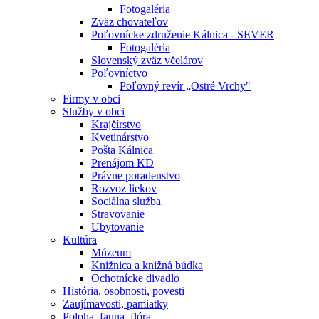
Fotogaléria
Zväz chovateľov
Poľovnícke združenie Kálnica - SEVER
Fotogaléria
Slovenský zväz včelárov
Poľovníctvo
Poľovný revír „Ostré Vrchy"
Firmy v obci
Služby v obci
Krajčírstvo
Kvetinárstvo
Pošta Kálnica
Prenájom KD
Právne poradenstvo
Rozvoz liekov
Sociálna služba
Stravovanie
Ubytovanie
Kultúra
Múzeum
Knižnica a knižná búdka
Ochotnícke divadlo
História, osobnosti, povesti
Zaujímavosti, pamiatky
Poloha, fauna, flóra