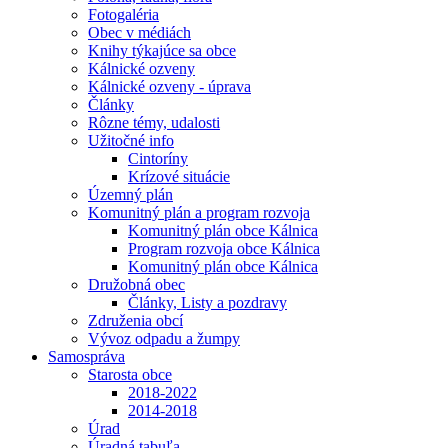
Fotogaléria
Obec v médiách
Knihy týkajúce sa obce
Kálnické ozveny
Kálnické ozveny - úprava
Články
Rôzne témy, udalosti
Užitočné info
Cintoríny
Krízové situácie
Územný plán
Komunitný plán a program rozvoja
Komunitný plán obce Kálnica
Program rozvoja obce Kálnica
Komunitný plán obce Kálnica
Družobná obec
Články, Listy a pozdravy
Združenia obcí
Vývoz odpadu a žumpy
Samospráva
Starosta obce
2018-2022
2014-2018
Úrad
Úradná tabuľa