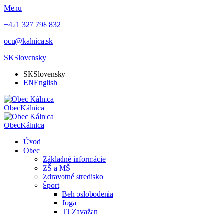
Menu
+421 327 798 832
ocu@kalnica.sk
SK
Slovensky
SK
Slovensky
EN
English
Obec
Kálnica
Obec
Kálnica
Úvod
Obec
Základné informácie
ZŠ a MŠ
Zdravotné stredisko
Šport
Beh oslobodenia
Joga
TJ Zavažan