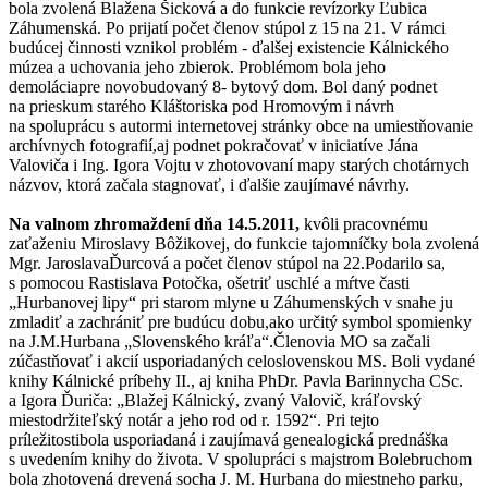
bola zvolená Blažena Šicková a do funkcie revízorky Ľubica
Záhumenská. Po prijatí počet členov stúpol z 15 na 21. V rámci
budúcej činnosti vznikol problém - ďalšej existencie Kálnického
múzea a uchovania jeho zbierok. Problémom bola jeho
demoláciapre novobudovaný 8- bytový dom. Bol daný podnet
na prieskum starého Kláštoriska pod Hromovým i návrh
na spoluprácu s autormi internetovej stránky obce na umiestňovanie
archívnych fotografií,aj podnet pokračovať v iniciatíve Jána
Valoviča i Ing. Igora Vojtu v zhotovovaní mapy starých chotárnych
názvov, ktorá začala stagnovať, i ďalšie zaujímavé návrhy.
Na valnom zhromaždení dňa 14.5.2011,
kvôli pracovnému
zaťaženiu Miroslavy Bôžikovej, do funkcie tajomníčky bola zvolená
Mgr. JaroslavaĎurcová a počet členov stúpol na 22.Podarilo sa,
s pomocou Rastislava Potočka, ošetriť uschlé a mŕtve časti
„Hurbanovej lipy“ pri starom mlyne u Záhumenských v snahe ju
zmladiť a zachrániť pre budúcu dobu,ako určitý symbol spomienky
na J.M.Hurbana „Slovenského kráľa“.Členovia MO sa začali
zúčastňovať i akcií usporiadaných celoslovenskou MS. Boli vydané
knihy Kálnické príbehy II., aj kniha PhDr. Pavla Barinnycha CSc.
a Igora Ďuriča: „Blažej Kálnický, zvaný Valovič, kráľovský
miestodržiteľský notár a jeho rod od r. 1592“. Pri tejto
príležitostibola usporiadaná i zaujímavá genealogická prednáška
s uvedením knihy do života. V spolupráci s majstrom Bolebruchom
bola zhotovená drevená socha J. M. Hurbana do miestneho parku,