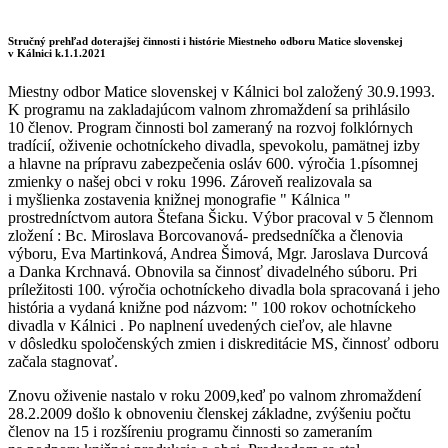
Stručný prehľad doterajšej činnosti i histórie Miestneho odboru Matice slovenskej
v Kálnici k.1.1.2021
Miestny odbor Matice slovenskej v Kálnici bol založený 30.9.1993.
K programu na zakladajúcom valnom zhromaždení sa prihlásilo
10 členov. Program činnosti bol zameraný na rozvoj folklórnych
tradícií, oživenie ochotníckeho divadla, spevokolu, pamätnej izby
a hlavne na prípravu zabezpečenia osláv 600. výročia 1.písomnej
zmienky o našej obci v roku 1996. Zároveň realizovala sa
i myšlienka zostavenia knižnej monografie " Kálnica "
prostredníctvom autora Štefana Šicku. Výbor pracoval v 5 člennom
zložení : Bc. Miroslava Borcovanová- predsedníčka a členovia
výboru, Eva Martinková, Andrea Šimová, Mgr. Jaroslava Durcová
a Danka Krchnavá. Obnovila sa činnosť divadelného súboru. Pri
príležitosti 100. výročia ochotníckeho divadla bola spracovaná i jeho
história a vydaná knižne pod názvom: " 100 rokov ochotníckeho
divadla v Kálnici . Po naplnení uvedených cieľov, ale hlavne
v dôsledku spoločenských zmien i diskreditácie MS, činnosť odboru
začala stagnovať.
Znovu oživenie nastalo v roku 2009,keď po valnom zhromaždení
28.2.2009 došlo k obnoveniu členskej základne, zvýšeniu počtu
členov na 15 i rozšíreniu programu činnosti so zameraním