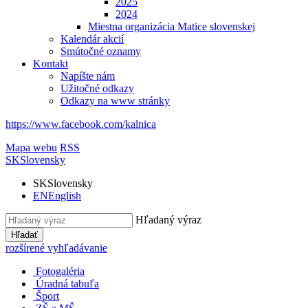
2025
2024
Miestna organizácia Matice slovenskej
Kalendár akcií
Smútočné oznamy
Kontakt
Napíšte nám
Užitočné odkazy
Odkazy na www stránky
https://www.facebook.com/kalnica
Mapa webu
RSS
SK
Slovensky
SK
Slovensky
EN
English
Hľadaný výraz
Hľadať
rozšírené vyhľadávanie
Fotogaléria
Úradná tabuľa
Šport