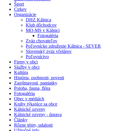
Šport
Cirkev
Organizácie
DHZ Kálnica
Klub dôchodcov
MO-MS v Kálnici
Fotogaléria
Zväz chovateľov
Poľovnícke združenie Kálnica - SEVER
Slovenský zväz včelárov
Poľovníctvo
Firmy v obci
Služby v obci
Kultúra
História, osobnosti, povesti
Zaujímavosti, pamiatky
Poloha, fauna, flóra
Fotogaléria
Obec v médiách
Knihy týkajúce sa obce
Kálnické ozveny
Kálnické ozveny - úprava
Články
Rôzne témy, udalosti
Užitočné info