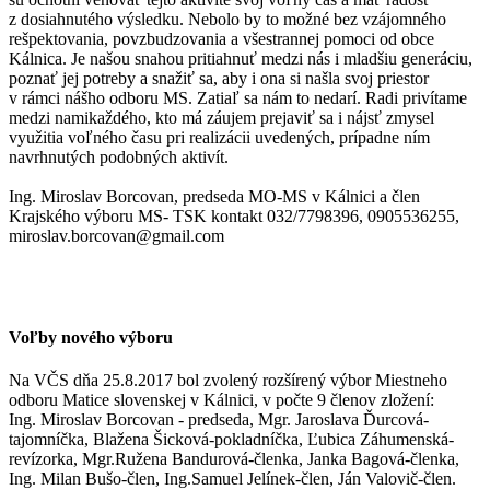
z dosiahnutého výsledku. Nebolo by to možné bez vzájomného
rešpektovania, povzbudzovania a všestrannej pomoci od obce
Kálnica. Je našou snahou pritiahnuť medzi nás i mladšiu generáciu,
poznať jej potreby a snažiť sa, aby i ona si našla svoj priestor
v rámci nášho odboru MS. Zatiaľ sa nám to nedarí. Radi privítame
medzi namikaždého, kto má záujem prejaviť sa i nájsť zmysel
využitia voľného času pri realizácii uvedených, prípadne ním
navrhnutých podobných aktivít.
Ing. Miroslav Borcovan, predseda MO-MS v Kálnici a člen
Krajského výboru MS- TSK kontakt 032/7798396, 0905536255,
miroslav.borcovan@gmail.com
Voľby nového výboru
Na VČS dňa 25.8.2017 bol zvolený rozšírený výbor Miestneho
odboru Matice slovenskej v Kálnici, v počte 9 členov zložení:
Ing. Miroslav Borcovan - predseda, Mgr. Jaroslava Ďurcová-
tajomníčka, Blažena Šicková-pokladníčka, Ľubica Záhumenská-
revízorka, Mgr.Ružena Bandurová-členka, Janka Bagová-členka,
Ing. Milan Bušo-člen, Ing.Samuel Jelínek-člen, Ján Valovič-člen.