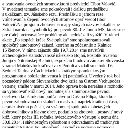
a tvarovania ovocných stromov,ktorú predviedol Tibor Valovič.
V uvedenej tematike sme pokračovali i ďalšou prednáškou
s ukážkami tzv. Jánskeho rezu. Prednášku o jarnom reze,
vrúbľovaní a štepení ovocných stromov opäť viedolTibor
Valovič.Na program zhotovenia mapy starých názvov lokalít sme
získali nárok na symbolický príspevok 80.-€ z fondu MS, ktorý sme
pre ďalej pretrvávajúce problémy ale nedokázali využiť. V rámci
akcie „Po stopách kráľa Svätopluka“ sme spoluorganizovali
spoločný autobusový zájazd, ktorého sa zúčastnilo z Kálnice
15 členov. V rámci zájazdu dňa 19.7.2014 sme navštívili
archeologické staroslovanské nálezisko Bojná, kostolík Svätého
Juraja v Nitrianskej Blatnici, expozíciu hradov a zámkov Slovenska
v rámci Matúšovho kráľovstva v Podolí a vzdali sme hold IV.
Sednici Tatrína v Čachticiach i s krátkym spomienkovým
programom a položením venca k jej pamätníku. Uvedený rok bol
poznačený pádom Slovanského dvojkríža na Ostrom Vrchupočas
veternej smršte v marci 2014. Jeho oprava bola nereálna a rozhodlo
sa vybudovať kríž nový, mohutnejší a s mimoriadne pevnou
oceľovou konštrukciou podľa návrhu Dušana Filipa, ktorá bola
pevne zabudovaná do skalného masívu. I napriek krátkosti času,
nepriaznivému počasiu, za vzájomnej spolupráce obetavých
dobrovoľníkov a hlavne obce, podarilo sa zhotoviť i postaviť nový
kríž, ktorý počas III. ročníka hviezdicového výstupu k nemu dňa
30.8.2014, i slávnostným spôsobom a odovzdaním už tradičných
pamätných listov, bol ukončený. Taktiež sa podarilo pomocou