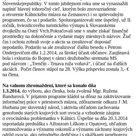
Slovenskejrepubliky. V tomto jubilejnom roku sme sa vynasnažili
naplniť hlavný tohoročný cieľ, ktorým bolo znovuzriadenie
a otvorenie Kálnického múzea na Zemanovci i so sprievodným
programom, čo sa i podarilo. Spoluorganizovali sme úspešný, už II.
ročník, hviezdicového turistického výstupu k Slovanskému
dvojkrížu na Ostrý Vrch.Pokračovali sme v snahe získať finančné
prostriedky na dokončenie a vydanie mapy miestnych názvov. Žiaľ
čas i ochota zohrali svoje a akciu sa zrealizovať doposiaľ
nepodarilo. Podarilo sa ale zrealizovať ďalšiu besedu s Petrom
Ondrejovičom dňa 1.2.2014, za širokej účasti občanov. Zaujímavá
bola i exkurzia do Bojnej v rámci družobného stretnutia MS
pod názvom : „Trenčín - Trnava ruža voňavá“, i účasť na ďalších
akciách . Počet členov stúpol na 28. Výška príspevku zostala 3,- €
na člena.
Na valnom zhromaždení, ktoré sa konalo dňa
1.3.2014,
do výboru, ako členka, bola zvolená Mgr. Ružena
Bandurová. V prijatom programe kládol sa dôraz na zaktivizovanie
informačnej práce v priestoroch múzea, zdôraznenie odkazu J .M.
Hurbana pre slovenský národ, i aktivita ohľadom zachovania
genofondu starých krajových sort ovocia a vzbudenie záujmu
o ovocinársku problematiku v Kálnici. Úspešne sa dňa 20.3.2014
usporiadala prednáška s Alfonzom Liškom z Opatovej, ohľadom
rozmnožovania a významu oskoruší a významu záchrany krajových
odrôd ovocia, ako prírodného dedičstva i s ukážkami jarnéhorezu