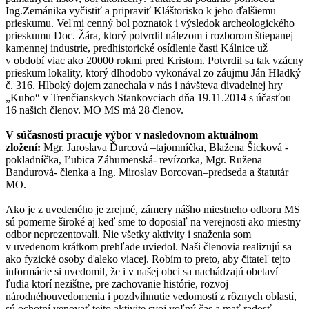
Ing.Zemánika vyčistiť a pripraviť Kláštorisko k jeho ďalšiemu
prieskumu. Veľmi cenný bol poznatok i výsledok archeologického
prieskumu Doc. Žára, ktorý potvrdil nálezom i rozborom štiepanej
kamennej industrie, predhistorické osídlenie časti Kálnice už
v období viac ako 20000 rokmi pred Kristom. Potvrdil sa tak vzácny
prieskum lokality, ktorý dlhodobo vykonával zo záujmu Ján Hladký
č. 316. Hlboký dojem zanechala v nás i návšteva divadelnej hry
„Kubo“ v Trenčianskych Stankovciach dňa 19.11.2014 s účasťou
16 našich členov. MO MS má 28 členov.
V súčasnosti pracuje výbor v nasledovnom aktuálnom
zložení:
Mgr. Jaroslava Ďurcová –tajomníčka, Blažena Šicková -
pokladníčka, Ľubica Záhumenská- revízorka, Mgr. Ružena
Bandurová- členka a Ing. Miroslav Borcovan–predseda a štatutár
MO.
Ako je z uvedeného je zrejmé, zámery nášho miestneho odboru MS
sú pomerne široké aj keď sme to doposiaľ na verejnosti ako miestny
odbor neprezentovali. Nie všetky aktivity i snaženia som
v uvedenom krátkom prehľade uviedol. Naši členovia realizujú sa
ako fyzické osoby ďaleko viacej. Robím to preto, aby čitateľ tejto
informácie si uvedomil, že i v našej obci sa nachádzajú obetaví
ľudia ktorí nezištne, pre zachovanie histórie, rozvoj
národnéhouvedomenia i pozdvihnutie vedomostí z rôznych oblastí,
sú ochotní venovať tejto aktivite svoj voľný čas a mať radosť