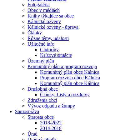
Fotogaléria
Obec v médiách
Knihy týkajúce sa obce
Kálnické ozveny
Kálnické ozveny - úprava
Články
Rôzne témy, udalosti
Užitočné info
Cintoríny
Krízové situácie
Územný plán
Komunitný plán a program rozvoja
Komunitný plán obce Kálnica
Program rozvoja obce Kálnica
Komunitný plán obce Kálnica
Družobná obec
Články, Listy a pozdravy
Združenia obcí
Vývoz odpadu a žumpy
Samospráva
Starosta obce
2018-2022
2014-2018
Úrad
Úradná tabuľa