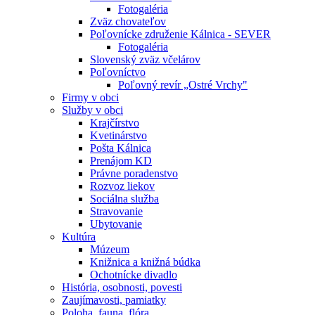
Fotogaléria
Zväz chovateľov
Poľovnícke združenie Kálnica - SEVER
Fotogaléria
Slovenský zväz včelárov
Poľovníctvo
Poľovný revír „Ostré Vrchy"
Firmy v obci
Služby v obci
Krajčírstvo
Kvetinárstvo
Pošta Kálnica
Prenájom KD
Právne poradenstvo
Rozvoz liekov
Sociálna služba
Stravovanie
Ubytovanie
Kultúra
Múzeum
Knižnica a knižná búdka
Ochotnícke divadlo
História, osobnosti, povesti
Zaujímavosti, pamiatky
Poloha, fauna, flóra