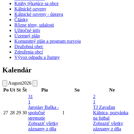
Knihy týkajúce sa obce
Kálnické ozveny
Kálnické ozveny - úprava
Články
Rôzne témy, udalosti
Užitočné info
Územný plán
Komunitný plán a program rozvoja
Družobná obec
Združenia obcí
Vývoz odpadu a žumpy
Kalendár
August
2026
Po
Ut
St
Št
Pia
So
Ne
31
2
1
1
Jaroslav Baška -
TJ Zavažan
27
28
29
30
spoločné
1
Kálnica, pozvánka
stretnutie
na futbal
Zobraziť všetky
Zobraziť všetky
záznamy z dňa
záznamy z dňa