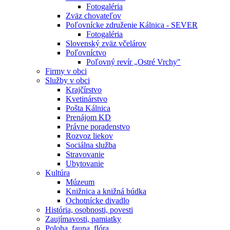
Fotogaléria
Zväz chovateľov
Poľovnícke združenie Kálnica - SEVER
Fotogaléria
Slovenský zväz včelárov
Poľovníctvo
Poľovný revír „Ostré Vrchy"
Firmy v obci
Služby v obci
Krajčírstvo
Kvetinárstvo
Pošta Kálnica
Prenájom KD
Právne poradenstvo
Rozvoz liekov
Sociálna služba
Stravovanie
Ubytovanie
Kultúra
Múzeum
Knižnica a knižná búdka
Ochotnícke divadlo
História, osobnosti, povesti
Zaujímavosti, pamiatky
Poloha, fauna, flóra