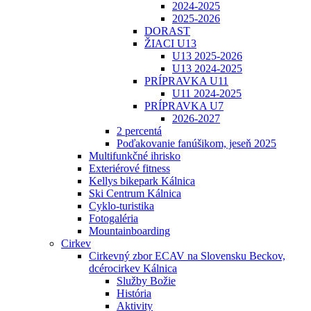
2024-2025
2025-2026
DORAST
ŽIACI U13
U13 2025-2026
U13 2024-2025
PRÍPRAVKA U11
U11 2024-2025
PRÍPRAVKA U7
2026-2027
2 percentá
Poďakovanie fanúšikom, jeseň 2025
Multifunkčné ihrisko
Exteriérové fitness
Kellys bikepark Kálnica
Ski Centrum Kálnica
Cyklo-turistika
Fotogaléria
Mountainboarding
Cirkev
Cirkevný zbor ECAV na Slovensku Beckov,
dcérocirkev Kálnica
Služby Božie
História
Aktivity