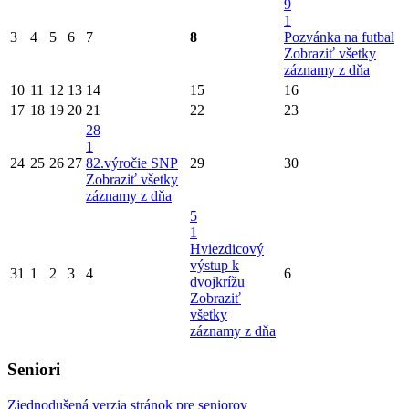
9
1
3
4
5
6
7
8
Pozvánka na futbal
Zobraziť všetky
záznamy z dňa
10
11
12
13
14
15
16
17
18
19
20
21
22
23
28
1
24
25
26
27
82.výročie SNP
29
30
Zobraziť všetky
záznamy z dňa
5
1
Hviezdicový
výstup k
31
1
2
3
4
6
dvojkrížu
Zobraziť
všetky
záznamy z dňa
Seniori
Zjednodušená verzia stránok pre seniorov