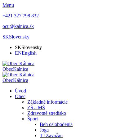
Menu
+421 327 798 832
ocu@kalnica.sk
SK
Slovensky
SK
Slovensky
EN
English
Obec
Kálnica
Obec
Kálnica
Úvod
Obec
Základné informácie
ZŠ a MŠ
Zdravotné stredisko
Šport
Beh oslobodenia
Joga
TJ Zavažan