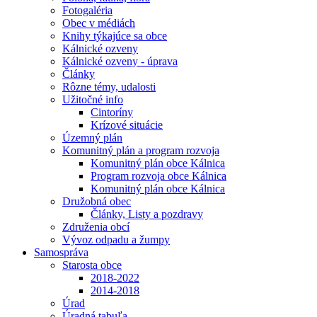
Fotogaléria
Obec v médiách
Knihy týkajúce sa obce
Kálnické ozveny
Kálnické ozveny - úprava
Články
Rôzne témy, udalosti
Užitočné info
Cintoríny
Krízové situácie
Územný plán
Komunitný plán a program rozvoja
Komunitný plán obce Kálnica
Program rozvoja obce Kálnica
Komunitný plán obce Kálnica
Družobná obec
Články, Listy a pozdravy
Združenia obcí
Vývoz odpadu a žumpy
Samospráva
Starosta obce
2018-2022
2014-2018
Úrad
Úradná tabuľa