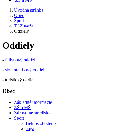
ZŠ a MŠ
Úvodná stránka
Obec
Šport
TJ Zavažan
Oddiely
Oddiely
-
futbalový oddiel
-
stolnotenisový oddiel
- turistický oddiel
Obec
Základné informácie
ZŠ a MŠ
Zdravotné stredisko
Šport
Beh oslobodenia
Joga