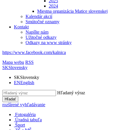
2025
2024
Miestna organizácia Matice slovenskej
Kalendár akcií
Smútočné oznamy
Kontakt
Napíšte nám
Užitočné odkazy
Odkazy na www stránky
https://www.facebook.com/kalnica
Mapa webu
RSS
SK
Slovensky
SK
Slovensky
EN
English
Hľadaný výraz
Hľadať
rozšírené vyhľadávanie
Fotogaléria
Úradná tabuľa
Šport