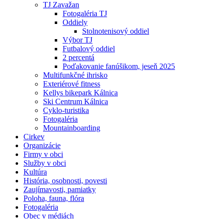
TJ Zavažan
Fotogaléria TJ
Oddiely
Stolnotenisový oddiel
Výbor TJ
Futbalový oddiel
2 percentá
Poďakovanie fanúšikom, jeseň 2025
Multifunkčné ihrisko
Exteriérové fitness
Kellys bikepark Kálnica
Ski Centrum Kálnica
Cyklo-turistika
Fotogaléria
Mountainboarding
Cirkev
Organizácie
Firmy v obci
Služby v obci
Kultúra
História, osobnosti, povesti
Zaujímavosti, pamiatky
Poloha, fauna, flóra
Fotogaléria
Obec v médiách