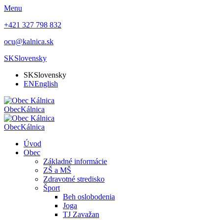
Menu
+421 327 798 832
ocu@kalnica.sk
SK
Slovensky
SK
Slovensky
EN
English
Obec
Kálnica
Obec
Kálnica
Úvod
Obec
Základné informácie
ZŠ a MŠ
Zdravotné stredisko
Šport
Beh oslobodenia
Joga
TJ Zavažan