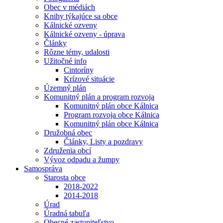
Obec v médiách
Knihy týkajúce sa obce
Kálnické ozveny
Kálnické ozveny - úprava
Články
Rôzne témy, udalosti
Užitočné info
Cintoríny
Krízové situácie
Územný plán
Komunitný plán a program rozvoja
Komunitný plán obce Kálnica
Program rozvoja obce Kálnica
Komunitný plán obce Kálnica
Družobná obec
Články, Listy a pozdravy
Združenia obcí
Vývoz odpadu a žumpy
Samospráva
Starosta obce
2018-2022
2014-2018
Úrad
Úradná tabuľa
Obecné zastupiteľstvo