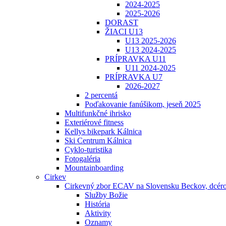
2024-2025
2025-2026
DORAST
ŽIACI U13
U13 2025-2026
U13 2024-2025
PRÍPRAVKA U11
U11 2024-2025
PRÍPRAVKA U7
2026-2027
2 percentá
Poďakovanie fanúšikom, jeseň 2025
Multifunkčné ihrisko
Exteriérové fitness
Kellys bikepark Kálnica
Ski Centrum Kálnica
Cyklo-turistika
Fotogaléria
Mountainboarding
Cirkev
Cirkevný zbor ECAV na Slovensku Beckov, dcéro
Služby Božie
História
Aktivity
Oznamy