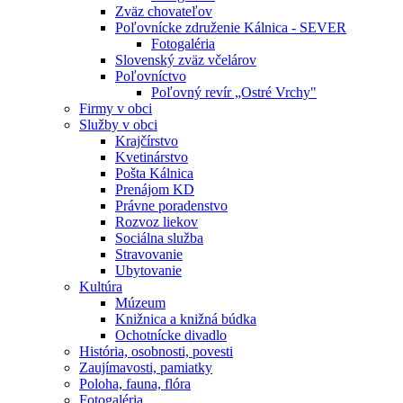
Zväz chovateľov
Poľovnícke združenie Kálnica - SEVER
Fotogaléria
Slovenský zväz včelárov
Poľovníctvo
Poľovný revír „Ostré Vrchy"
Firmy v obci
Služby v obci
Krajčírstvo
Kvetinárstvo
Pošta Kálnica
Prenájom KD
Právne poradenstvo
Rozvoz liekov
Sociálna služba
Stravovanie
Ubytovanie
Kultúra
Múzeum
Knižnica a knižná búdka
Ochotnícke divadlo
História, osobnosti, povesti
Zaujímavosti, pamiatky
Poloha, fauna, flóra
Fotogaléria