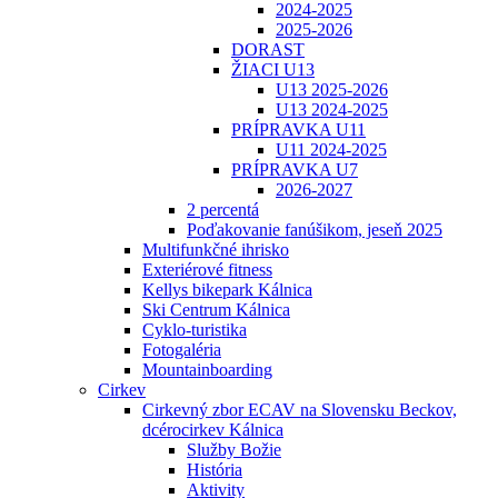
2024-2025
2025-2026
DORAST
ŽIACI U13
U13 2025-2026
U13 2024-2025
PRÍPRAVKA U11
U11 2024-2025
PRÍPRAVKA U7
2026-2027
2 percentá
Poďakovanie fanúšikom, jeseň 2025
Multifunkčné ihrisko
Exteriérové fitness
Kellys bikepark Kálnica
Ski Centrum Kálnica
Cyklo-turistika
Fotogaléria
Mountainboarding
Cirkev
Cirkevný zbor ECAV na Slovensku Beckov,
dcérocirkev Kálnica
Služby Božie
História
Aktivity