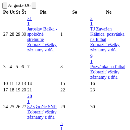
August
2026
Po
Ut
St
Št
Pia
So
Ne
31
2
1
1
Jaroslav Baška -
TJ Zavažan
27
28
29
30
spoločné
1
Kálnica, pozvánka
stretnutie
na futbal
Zobraziť všetky
Zobraziť všetky
záznamy z dňa
záznamy z dňa
9
1
3
4
5
6
7
8
Pozvánka na futbal
Zobraziť všetky
záznamy z dňa
10
11
12
13
14
15
16
17
18
19
20
21
22
23
28
1
24
25
26
27
82.výročie SNP
29
30
Zobraziť všetky
záznamy z dňa
5
1