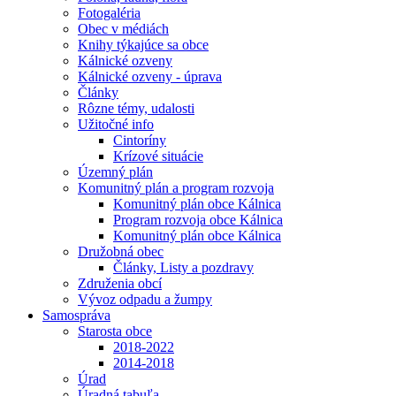
Fotogaléria
Obec v médiách
Knihy týkajúce sa obce
Kálnické ozveny
Kálnické ozveny - úprava
Články
Rôzne témy, udalosti
Užitočné info
Cintoríny
Krízové situácie
Územný plán
Komunitný plán a program rozvoja
Komunitný plán obce Kálnica
Program rozvoja obce Kálnica
Komunitný plán obce Kálnica
Družobná obec
Články, Listy a pozdravy
Združenia obcí
Vývoz odpadu a žumpy
Samospráva
Starosta obce
2018-2022
2014-2018
Úrad
Úradná tabuľa