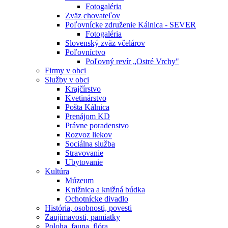
Fotogaléria
Zväz chovateľov
Poľovnícke združenie Kálnica - SEVER
Fotogaléria
Slovenský zväz včelárov
Poľovníctvo
Poľovný revír „Ostré Vrchy"
Firmy v obci
Služby v obci
Krajčírstvo
Kvetinárstvo
Pošta Kálnica
Prenájom KD
Právne poradenstvo
Rozvoz liekov
Sociálna služba
Stravovanie
Ubytovanie
Kultúra
Múzeum
Knižnica a knižná búdka
Ochotnícke divadlo
História, osobnosti, povesti
Zaujímavosti, pamiatky
Poloha, fauna, flóra