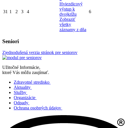
Hviezdicový
výstup k
31
1
2
3
4
6
dvojkrížu
Zobraziť
všetky
záznamy z dňa
Seniori
Zjednodušená verzia stránok pre seniorov
Užitočné Informácie,
ktoré Vás môžu zaujímať.
Zdravotné stredisko
Aktuality
Služby
Organizácie
Odpady
Ochrana osobných údajov