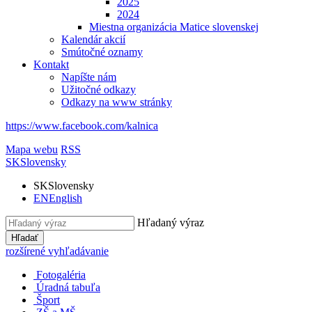
2025
2024
Miestna organizácia Matice slovenskej
Kalendár akcií
Smútočné oznamy
Kontakt
Napíšte nám
Užitočné odkazy
Odkazy na www stránky
https://www.facebook.com/kalnica
Mapa webu
RSS
SK
Slovensky
SK
Slovensky
EN
English
Hľadaný výraz
Hľadať
rozšírené vyhľadávanie
Fotogaléria
Úradná tabuľa
Šport