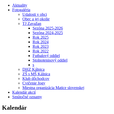
Aktuality
Fotogaléria
Udalosti v obci
Obec a jej okolie
TJ Zavažan
Sezóna 2025-2026
Sezóna 2024-2025
Rok 2025
Rok 2024
Rok 2023
Rok 2022
Futbalový oddiel
Stolnotenisový oddiel
s
DHZ Kálnica
ZŠ s MŠ Kálnica
Klub dôchodcov
Cvičenie Jogy
Miestna organizácia Matice slovenskej
Kalendár akcií
Smútočné oznamy
Kalendár