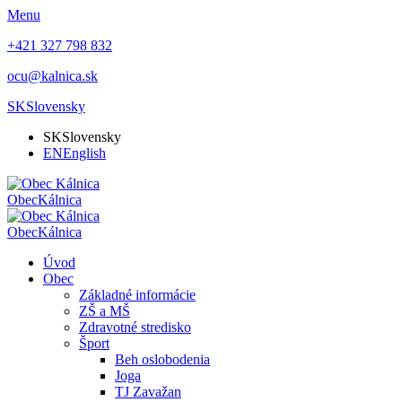
Menu
+421 327 798 832
ocu@kalnica.sk
SK
Slovensky
SK
Slovensky
EN
English
Obec
Kálnica
Obec
Kálnica
Úvod
Obec
Základné informácie
ZŠ a MŠ
Zdravotné stredisko
Šport
Beh oslobodenia
Joga
TJ Zavažan