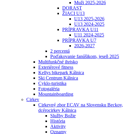
Muži 2025-2026
DORAST
ŽIACI U13
U13 2025-2026
U13 2024-2025
PRÍPRAVKA U11
U11 2024-2025
PRÍPRAVKA U7
2026-2027
2 percentá
Poďakovanie fanúšikom, jeseň 2025
Multifunkčné ihrisko
Exteriérové fitness
Kellys bikepark Kálnica
Ski Centrum Kálnica
Cyklo-turistika
Fotogaléria
Mountainboarding
Cirkev
Cirkevný zbor ECAV na Slovensku Beckov,
dcérocirkev Kálnica
Služby Božie
História
Aktivity
Oznamy