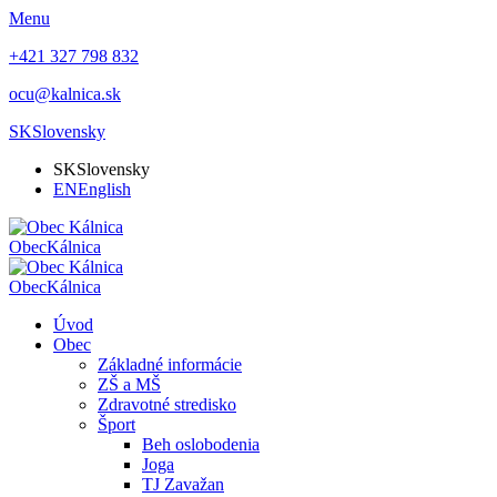
Menu
+421 327 798 832
ocu@kalnica.sk
SK
Slovensky
SK
Slovensky
EN
English
Obec
Kálnica
Obec
Kálnica
Úvod
Obec
Základné informácie
ZŠ a MŠ
Zdravotné stredisko
Šport
Beh oslobodenia
Joga
TJ Zavažan