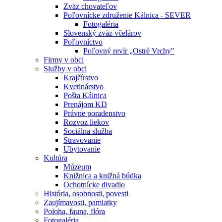
Zväz chovateľov
Poľovnícke združenie Kálnica - SEVER
Fotogaléria
Slovenský zväz včelárov
Poľovníctvo
Poľovný revír „Ostré Vrchy"
Firmy v obci
Služby v obci
Krajčírstvo
Kvetinárstvo
Pošta Kálnica
Prenájom KD
Právne poradenstvo
Rozvoz liekov
Sociálna služba
Stravovanie
Ubytovanie
Kultúra
Múzeum
Knižnica a knižná búdka
Ochotnícke divadlo
História, osobnosti, povesti
Zaujímavosti, pamiatky
Poloha, fauna, flóra
Fotogaléria