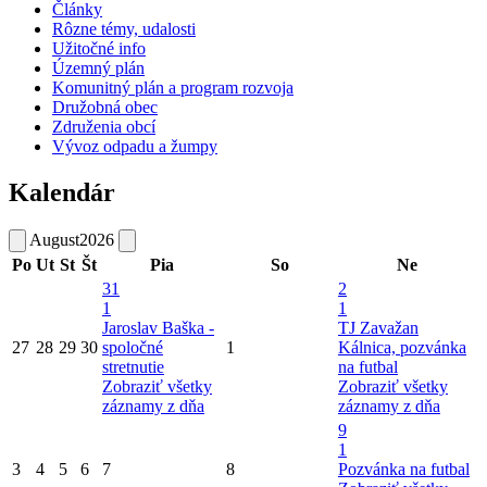
Články
Rôzne témy, udalosti
Užitočné info
Územný plán
Komunitný plán a program rozvoja
Družobná obec
Združenia obcí
Vývoz odpadu a žumpy
Kalendár
August
2026
Po
Ut
St
Št
Pia
So
Ne
31
2
1
1
Jaroslav Baška -
TJ Zavažan
27
28
29
30
spoločné
1
Kálnica, pozvánka
stretnutie
na futbal
Zobraziť všetky
Zobraziť všetky
záznamy z dňa
záznamy z dňa
9
1
3
4
5
6
7
8
Pozvánka na futbal