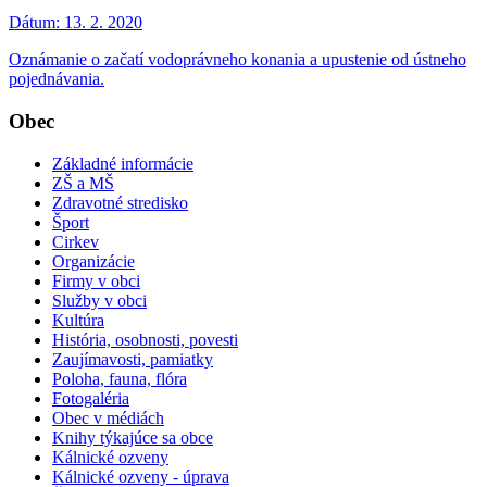
Dátum:
13. 2. 2020
Oznámanie o začatí vodoprávneho konania a upustenie od ústneho
pojednávania.
Obec
Základné informácie
ZŠ a MŠ
Zdravotné stredisko
Šport
Cirkev
Organizácie
Firmy v obci
Služby v obci
Kultúra
História, osobnosti, povesti
Zaujímavosti, pamiatky
Poloha, fauna, flóra
Fotogaléria
Obec v médiách
Knihy týkajúce sa obce
Kálnické ozveny
Kálnické ozveny - úprava