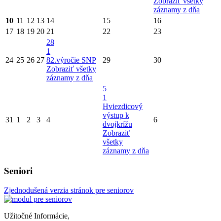
Zobraziť všetky
záznamy z dňa
10
11
12
13
14
15
16
17
18
19
20
21
22
23
28
1
24
25
26
27
82.výročie SNP
29
30
Zobraziť všetky
záznamy z dňa
5
1
Hviezdicový
výstup k
31
1
2
3
4
6
dvojkrížu
Zobraziť
všetky
záznamy z dňa
Seniori
Zjednodušená verzia stránok pre seniorov
Užitočné Informácie,