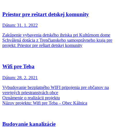
Priestor pre reštart detskej komunity
Dátum:
31. 1. 2022
Zakúpenie vybavenia detského ihriska pri Kultúrnom dome
Schválená dotácia z Trenčianskeho samosprávneho kraja pre
projekt: Priestor pre reštart detskej komunity
Wifi pre Teba
Dátum:
28. 2. 2021
Vybudovanie bezplatného WIFI pripojenia pre občanov na
verejných priestranstvách obce
Oznámenie o realizácii projektu
Názov projektu: Wifi pre Teba – Obec Kálnica
Budovanie kanalizácie