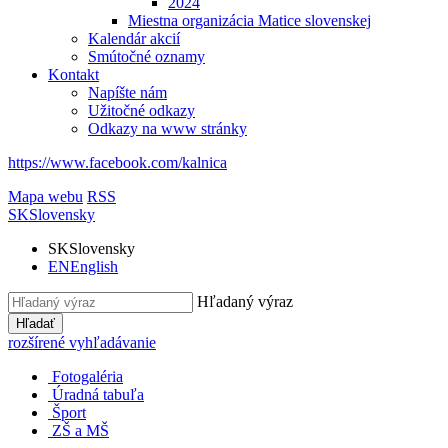
2024
Miestna organizácia Matice slovenskej
Kalendár akcií
Smútočné oznamy
Kontakt
Napíšte nám
Užitočné odkazy
Odkazy na www stránky
https://www.facebook.com/kalnica
Mapa webu
RSS
SK
Slovensky
SK
Slovensky
EN
English
Hľadaný výraz
Hľadať
rozšírené vyhľadávanie
Fotogaléria
Úradná tabuľa
Šport
ZŠ a MŠ