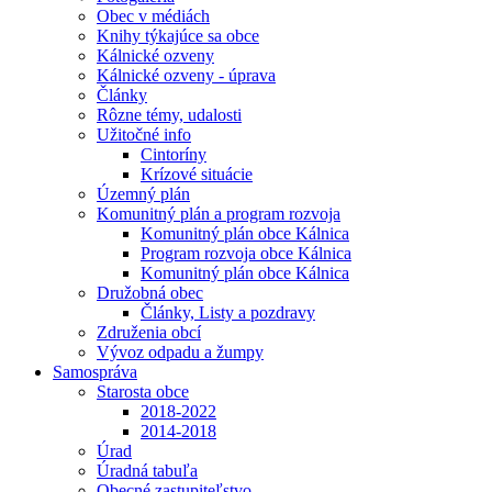
Obec v médiách
Knihy týkajúce sa obce
Kálnické ozveny
Kálnické ozveny - úprava
Články
Rôzne témy, udalosti
Užitočné info
Cintoríny
Krízové situácie
Územný plán
Komunitný plán a program rozvoja
Komunitný plán obce Kálnica
Program rozvoja obce Kálnica
Komunitný plán obce Kálnica
Družobná obec
Články, Listy a pozdravy
Združenia obcí
Vývoz odpadu a žumpy
Samospráva
Starosta obce
2018-2022
2014-2018
Úrad
Úradná tabuľa
Obecné zastupiteľstvo