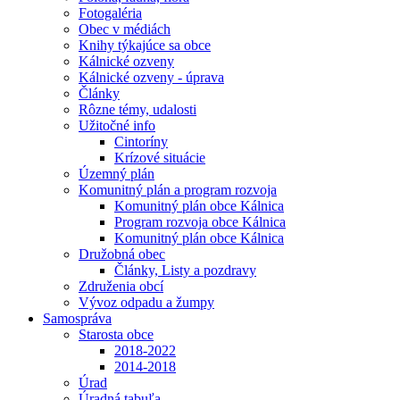
Fotogaléria
Obec v médiách
Knihy týkajúce sa obce
Kálnické ozveny
Kálnické ozveny - úprava
Články
Rôzne témy, udalosti
Užitočné info
Cintoríny
Krízové situácie
Územný plán
Komunitný plán a program rozvoja
Komunitný plán obce Kálnica
Program rozvoja obce Kálnica
Komunitný plán obce Kálnica
Družobná obec
Články, Listy a pozdravy
Združenia obcí
Vývoz odpadu a žumpy
Samospráva
Starosta obce
2018-2022
2014-2018
Úrad
Úradná tabuľa