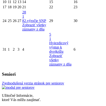
10
11
12
13
14
15
16
17
18
19
20
21
22
23
28
1
24
25
26
27
82.výročie SNP
29
30
Zobraziť všetky
záznamy z dňa
5
1
Hviezdicový
výstup k
31
1
2
3
4
6
dvojkrížu
Zobraziť
všetky
záznamy z dňa
Seniori
Zjednodušená verzia stránok pre seniorov
Užitočné Informácie,
ktoré Vás môžu zaujímať.