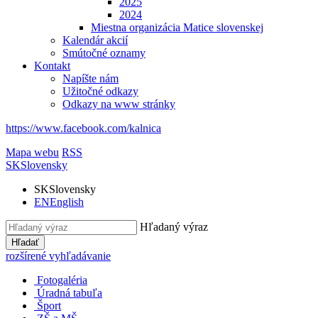
2025
2024
Miestna organizácia Matice slovenskej
Kalendár akcií
Smútočné oznamy
Kontakt
Napíšte nám
Užitočné odkazy
Odkazy na www stránky
https://www.facebook.com/kalnica
Mapa webu
RSS
SK
Slovensky
SK
Slovensky
EN
English
Hľadaný výraz
Hľadať
rozšírené vyhľadávanie
Fotogaléria
Úradná tabuľa
Šport