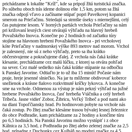
prichádzame k lokalite "Kríž", kde sa pripojí žltá turistická značka.
Po súbehu oboch trás ideme dolinou ešte 1,5 km, potom sa žltá
značka odpojí vľavo a začíname stúpať popri Pavelkovej kopanici
smerom na Prieľačinu. Striedajú sa strmšie úseky s miernejšími, celý
čas putujeme lesom. V horných partiách vrchola Prieľačiny sa nám
pri križovaní lesných ciest otvárajú výhľadu na hlavný hrebeň
Považského Inovca. Konečne po 2 hodinách od začiatku túry
stojíme na hlavnom hrebeni Považského Inovca - pri vrcholovej
kóte Prieľačiny v nadmorskej výške 893 metrov nad morom. Vrchol
je zalesnený, nie sú z neho výhľady, preto sa iba krátko
občerstvujeme a pokračujeme ďalej. Z vrchola nás čaká krátke
klesanie, prechádzame cez malú lúčku, z ktorej sa otvára pohľad
na sever. Cez malé sedielko nás čaká krátke stúpanie na odbočku
k Panskej Javorine. Odtiaľto je to už iba 15 minút! Počasie nám
praje, hreje jesenné slniečko. Na jar tu môžeme obdivovať koberce
snežienok a krásne fialovo rozkvitnuté kríčky lykovca. A konečne
sme na vrchole. Odmenou za výstup je nám pekný výhľad na južné
hrebene Považského Inovca, časť hrebeňa Vtáčnika a celý hrebeň
Tríbeča. Jasne vidieť Zobor, Žibricu, Veľký Tríbeč a pod nami ako
na dlani Topoľčiansky hrad. Po hodinovom pobyte na vrchole nás
čaká zostup. Po žltej značke klesáme trasou bývalej lesnej železnice
do obce Podhradie, kam prichádzame za 2 hodiny a končíme túru
po 6,5 hodinách. Na Panskú Javorinu možno vystúpiť i z obce
Kálnica za 3,5 hod, z Podhradia po žltej alebo zelenej značke za 2,5
hod, prípadne z Duchonky cez Kulháň po modrej značke za 4,5