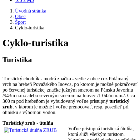
ZŠ a MŠ
Úvodná stránka
Obec
Šport
Cyklo-turistika
Cyklo-turistika
Turistika
Turistický chodník - modrá značka - vedie z obce cez Polámaný
vrch na hrebeň Považského Inovca, po ktorom je možné pokračovať
po červenej turistickej značke južným smerom na Pánsku Javorinu
/943m n.m./ alebo severným smerom na Inovec /1 042m n.m./. Cca
300 m pod hrebeňom je vybudovaný voľne prístupný
turistický
zrub
, v ktorom je možné i voľne prenocovať, resp. posedieť pri
ohnisku s výbornou vodou.
Turistický zrub - útulňa
Voľne prístupná turistická útulňa,
ktorá slúži všetkým turistom.
V zrube je malá piecka a neďaleko