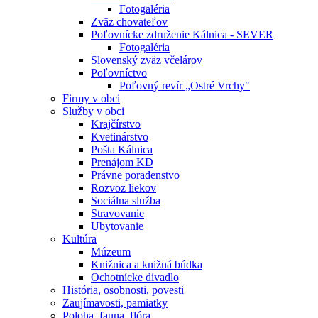
Fotogaléria
Zväz chovateľov
Poľovnícke združenie Kálnica - SEVER
Fotogaléria
Slovenský zväz včelárov
Poľovníctvo
Poľovný revír „Ostré Vrchy"
Firmy v obci
Služby v obci
Krajčírstvo
Kvetinárstvo
Pošta Kálnica
Prenájom KD
Právne poradenstvo
Rozvoz liekov
Sociálna služba
Stravovanie
Ubytovanie
Kultúra
Múzeum
Knižnica a knižná búdka
Ochotnícke divadlo
História, osobnosti, povesti
Zaujímavosti, pamiatky
Poloha, fauna, flóra