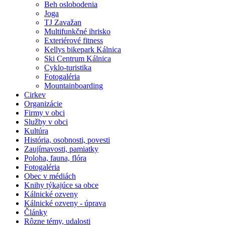
Beh oslobodenia
Joga
TJ Zavažan
Multifunkčné ihrisko
Exteriérové fitness
Kellys bikepark Kálnica
Ski Centrum Kálnica
Cyklo-turistika
Fotogaléria
Mountainboarding
Cirkev
Organizácie
Firmy v obci
Služby v obci
Kultúra
História, osobnosti, povesti
Zaujímavosti, pamiatky
Poloha, fauna, flóra
Fotogaléria
Obec v médiách
Knihy týkajúce sa obce
Kálnické ozveny
Kálnické ozveny - úprava
Články
Rôzne témy, udalosti