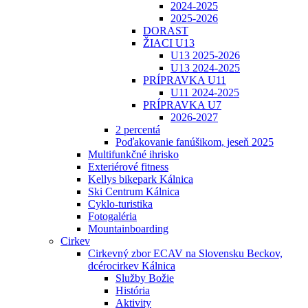
2024-2025
2025-2026
DORAST
ŽIACI U13
U13 2025-2026
U13 2024-2025
PRÍPRAVKA U11
U11 2024-2025
PRÍPRAVKA U7
2026-2027
2 percentá
Poďakovanie fanúšikom, jeseň 2025
Multifunkčné ihrisko
Exteriérové fitness
Kellys bikepark Kálnica
Ski Centrum Kálnica
Cyklo-turistika
Fotogaléria
Mountainboarding
Cirkev
Cirkevný zbor ECAV na Slovensku Beckov,
dcérocirkev Kálnica
Služby Božie
História
Aktivity