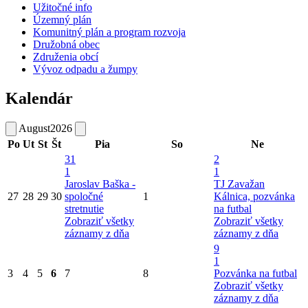
Užitočné info
Územný plán
Komunitný plán a program rozvoja
Družobná obec
Združenia obcí
Vývoz odpadu a žumpy
Kalendár
August
2026
Po
Ut
St
Št
Pia
So
Ne
31
2
1
1
Jaroslav Baška -
TJ Zavažan
27
28
29
30
spoločné
1
Kálnica, pozvánka
stretnutie
na futbal
Zobraziť všetky
Zobraziť všetky
záznamy z dňa
záznamy z dňa
9
1
3
4
5
6
7
8
Pozvánka na futbal
Zobraziť všetky
záznamy z dňa