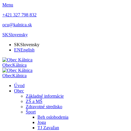
Menu
+421 327 798 832
ocu@kalnica.sk
SK
Slovensky
SK
Slovensky
EN
English
Obec
Kálnica
Obec
Kálnica
Úvod
Obec
Základné informácie
ZŠ a MŠ
Zdravotné stredisko
Šport
Beh oslobodenia
Joga
TJ Zavažan