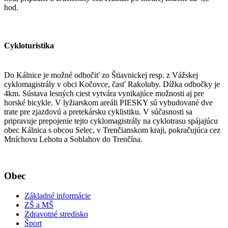
hod.
Cykloturistika
Do Kálnice je možné odbočiť zo Štiavnickej resp. z Vážskej
cyklomagistrály v obci Kočovce, časť Rakoluby. Dížka odbočky je
4km. Sústava lesných ciest vytvára vynikajúce možnosti aj pre
horské bicykle. V lyžiarskom areáli PIESKY sú vybudované dve
trate pre zjazdovú a pretekársku cyklistiku. V súčasnosti sa
pripravuje prepojenie tejto cyklomagistrály na cyklotrasu spájajúcu
obec Kálnica s obcou Selec, v Trenčianskom kraji, pokračujúca cez
Mníchovu Lehotu a Soblahov do Trenčína.
Obec
Základné informácie
ZŠ a MŠ
Zdravotné stredisko
Šport