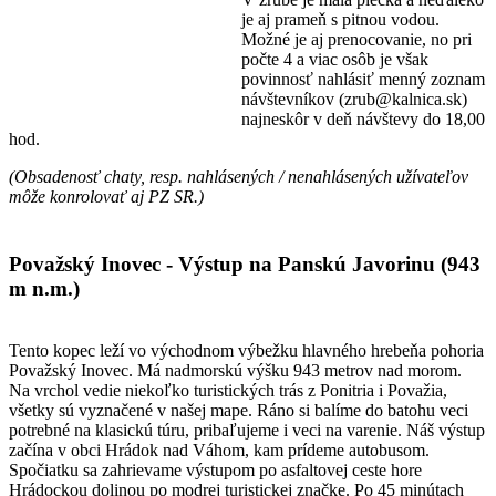
je aj prameň s pitnou vodou.
Možné je aj prenocovanie, no pri
počte 4 a viac osôb je však
povinnosť nahlásiť menný zoznam
návštevníkov (zrub@kalnica.sk)
najneskôr v deň návštevy do 18,00
hod.
(Obsadenosť chaty, resp. nahlásených / nenahlásených užívateľov
môže konrolovať aj PZ SR.)
Považský Inovec - Výstup na Panskú Javorinu (943
m n.m.)
Tento kopec leží vo východnom výbežku hlavného hrebeňa pohoria
Považský Inovec. Má nadmorskú výšku 943 metrov nad morom.
Na vrchol vedie niekoľko turistických trás z Ponitria i Považia,
všetky sú vyznačené v našej mape. Ráno si balíme do batohu veci
potrebné na klasickú túru, pribaľujeme i veci na varenie. Náš výstup
začína v obci Hrádok nad Váhom, kam prídeme autobusom.
Spočiatku sa zahrievame výstupom po asfaltovej ceste hore
Hrádockou dolinou po modrej turistickej značke. Po 45 minútach