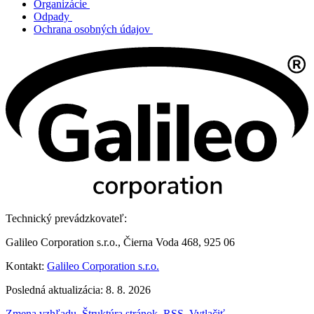
Organizácie
Odpady
Ochrana osobných údajov
Technický prevádzkovateľ:
Galileo Corporation s.r.o., Čierna Voda 468, 925 06
Kontakt:
Galileo Corporation s.r.o.
Posledná aktualizácia: 8. 8. 2026
Zmena vzhľadu
,
Štruktúra stránok
,
RSS
,
Vytlačiť