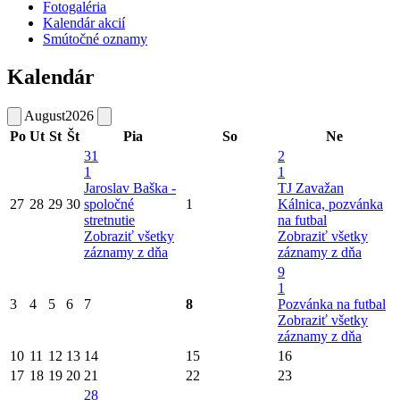
Fotogaléria
Kalendár akcií
Smútočné oznamy
Kalendár
August
2026
Po
Ut
St
Št
Pia
So
Ne
31
2
1
1
Jaroslav Baška -
TJ Zavažan
27
28
29
30
spoločné
1
Kálnica, pozvánka
stretnutie
na futbal
Zobraziť všetky
Zobraziť všetky
záznamy z dňa
záznamy z dňa
9
1
3
4
5
6
7
8
Pozvánka na futbal
Zobraziť všetky
záznamy z dňa
10
11
12
13
14
15
16
17
18
19
20
21
22
23
28