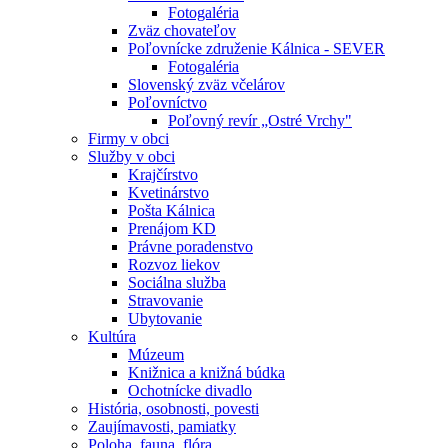
Fotogaléria
Zväz chovateľov
Poľovnícke združenie Kálnica - SEVER
Fotogaléria
Slovenský zväz včelárov
Poľovníctvo
Poľovný revír „Ostré Vrchy"
Firmy v obci
Služby v obci
Krajčírstvo
Kvetinárstvo
Pošta Kálnica
Prenájom KD
Právne poradenstvo
Rozvoz liekov
Sociálna služba
Stravovanie
Ubytovanie
Kultúra
Múzeum
Knižnica a knižná búdka
Ochotnícke divadlo
História, osobnosti, povesti
Zaujímavosti, pamiatky
Poloha, fauna, flóra