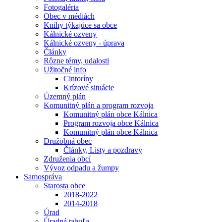
Fotogaléria
Obec v médiách
Knihy týkajúce sa obce
Kálnické ozveny
Kálnické ozveny - úprava
Články
Rôzne témy, udalosti
Užitočné info
Cintoríny
Krízové situácie
Územný plán
Komunitný plán a program rozvoja
Komunitný plán obce Kálnica
Program rozvoja obce Kálnica
Komunitný plán obce Kálnica
Družobná obec
Články, Listy a pozdravy
Združenia obcí
Vývoz odpadu a žumpy
Samospráva
Starosta obce
2018-2022
2014-2018
Úrad
Úradná tabuľa