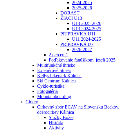
2024-2025
2025-2026
DORAST
ŽIACI U13
U13 2025-2026
U13 2024-2025
PRÍPRAVKA U11
U11 2024-2025
PRÍPRAVKA U7
2026-2027
2 percentá
Poďakovanie fanúšikom, jeseň 2025
Multifunkčné ihrisko
Exteriérové fitness
Kellys bikepark Kálnica
Ski Centrum Kálnica
Cyklo-turistika
Fotogaléria
Mountainboarding
Cirkev
Cirkevný zbor ECAV na Slovensku Beckov,
dcérocirkev Kálnica
Služby Božie
História
Aktivity