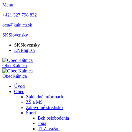
Menu
+421 327 798 832
ocu@kalnica.sk
SK
Slovensky
SK
Slovensky
EN
English
Obec
Kálnica
Obec
Kálnica
Úvod
Obec
Základné informácie
ZŠ a MŠ
Zdravotné stredisko
Šport
Beh oslobodenia
Joga
TJ Zavažan