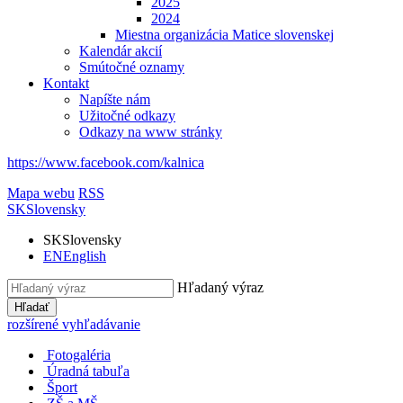
2025
2024
Miestna organizácia Matice slovenskej
Kalendár akcií
Smútočné oznamy
Kontakt
Napíšte nám
Užitočné odkazy
Odkazy na www stránky
https://www.facebook.com/kalnica
Mapa webu
RSS
SK
Slovensky
SK
Slovensky
EN
English
Hľadaný výraz
Hľadať
rozšírené vyhľadávanie
Fotogaléria
Úradná tabuľa
Šport