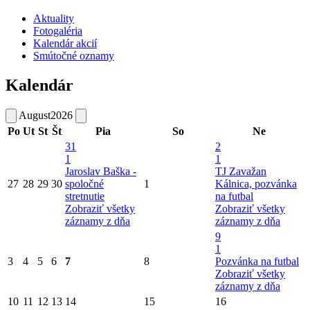
Aktuality
Fotogaléria
Kalendár akcií
Smútočné oznamy
Kalendár
August
2026
Po
Ut
St
Št
Pia
So
Ne
31
2
1
1
Jaroslav Baška -
TJ Zavažan
27
28
29
30
spoločné
1
Kálnica, pozvánka
stretnutie
na futbal
Zobraziť všetky
Zobraziť všetky
záznamy z dňa
záznamy z dňa
9
1
3
4
5
6
7
8
Pozvánka na futbal
Zobraziť všetky
záznamy z dňa
10
11
12
13
14
15
16