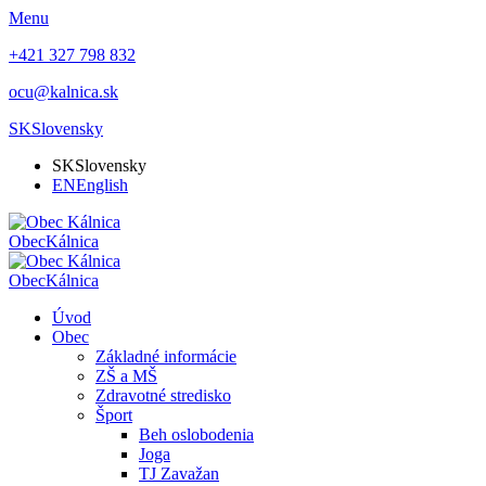
Menu
+421 327 798 832
ocu@kalnica.sk
SK
Slovensky
SK
Slovensky
EN
English
Obec
Kálnica
Obec
Kálnica
Úvod
Obec
Základné informácie
ZŠ a MŠ
Zdravotné stredisko
Šport
Beh oslobodenia
Joga
TJ Zavažan