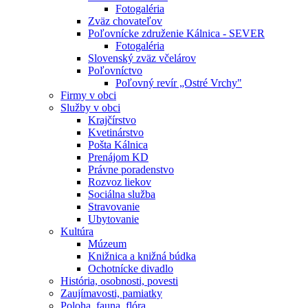
Fotogaléria
Zväz chovateľov
Poľovnícke združenie Kálnica - SEVER
Fotogaléria
Slovenský zväz včelárov
Poľovníctvo
Poľovný revír „Ostré Vrchy"
Firmy v obci
Služby v obci
Krajčírstvo
Kvetinárstvo
Pošta Kálnica
Prenájom KD
Právne poradenstvo
Rozvoz liekov
Sociálna služba
Stravovanie
Ubytovanie
Kultúra
Múzeum
Knižnica a knižná búdka
Ochotnícke divadlo
História, osobnosti, povesti
Zaujímavosti, pamiatky
Poloha, fauna, flóra