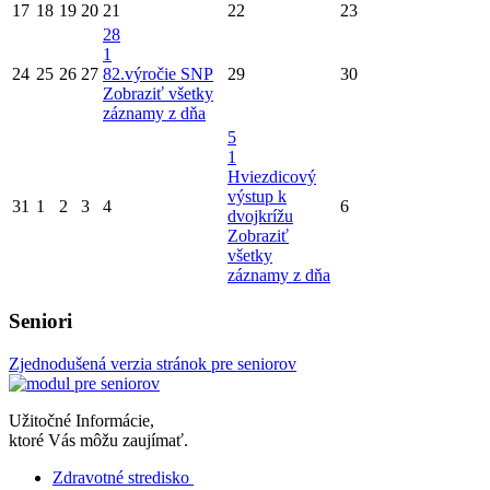
17
18
19
20
21
22
23
28
1
24
25
26
27
82.výročie SNP
29
30
Zobraziť všetky
záznamy z dňa
5
1
Hviezdicový
výstup k
31
1
2
3
4
6
dvojkrížu
Zobraziť
všetky
záznamy z dňa
Seniori
Zjednodušená verzia stránok pre seniorov
Užitočné Informácie,
ktoré Vás môžu zaujímať.
Zdravotné stredisko