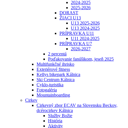
2024-2025
2025-2026
DORAST
ŽIACI U13
U13 2025-2026
U13 2024-2025
PRÍPRAVKA U11
U11 2024-2025
PRÍPRAVKA U7
2026-2027
2 percentá
Poďakovanie fanúšikom, jeseň 2025
Multifunkčné ihrisko
Exteriérové fitness
Kellys bikepark Kálnica
Ski Centrum Kálnica
Cyklo-turistika
Fotogaléria
Mountainboarding
Cirkev
Cirkevný zbor ECAV na Slovensku Beckov,
dcérocirkev Kálnica
Služby Božie
História
Aktivity