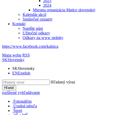
2025
2024
Miestna organizácia Matice slovenskej
Kalendár akcií
Smútočné oznamy
Kontakt
Napíšte nám
Užitočné odkazy
Odkazy na www stránky
https://www.facebook.com/kalnica
Mapa webu
RSS
SK
Slovensky
SK
Slovensky
EN
English
Hľadaný výraz
Hľadať
rozšírené vyhľadávanie
Fotogaléria
Úradná tabuľa
Šport