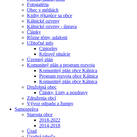
Fotogaléria
Obec v médiách
Knihy týkajúce sa obce
Kálnické ozveny
Kálnické ozveny - úprava
Články
Rôzne témy, udalosti
Užitočné info
Cintoríny
Krízové situácie
Územný plán
Komunitný plán a program rozvoja
Komunitný plán obce Kálnica
Program rozvoja obce Kálnica
Komunitný plán obce Kálnica
Družobná obec
Články, Listy a pozdravy
Združenia obcí
Vývoz odpadu a žumpy
Samospráva
Starosta obce
2018-2022
2014-2018
Úrad
Úradná tabuľa