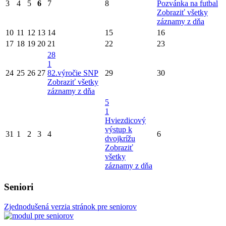
3
4
5
6
7
8
Pozvánka na futbal
Zobraziť všetky
záznamy z dňa
10
11
12
13
14
15
16
17
18
19
20
21
22
23
28
1
24
25
26
27
82.výročie SNP
29
30
Zobraziť všetky
záznamy z dňa
5
1
Hviezdicový
výstup k
31
1
2
3
4
6
dvojkrížu
Zobraziť
všetky
záznamy z dňa
Seniori
Zjednodušená verzia stránok pre seniorov