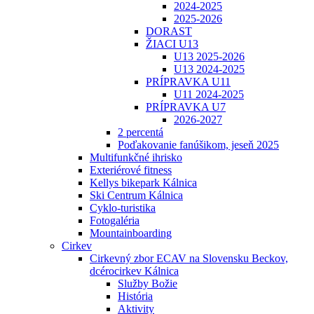
2024-2025
2025-2026
DORAST
ŽIACI U13
U13 2025-2026
U13 2024-2025
PRÍPRAVKA U11
U11 2024-2025
PRÍPRAVKA U7
2026-2027
2 percentá
Poďakovanie fanúšikom, jeseň 2025
Multifunkčné ihrisko
Exteriérové fitness
Kellys bikepark Kálnica
Ski Centrum Kálnica
Cyklo-turistika
Fotogaléria
Mountainboarding
Cirkev
Cirkevný zbor ECAV na Slovensku Beckov,
dcérocirkev Kálnica
Služby Božie
História
Aktivity