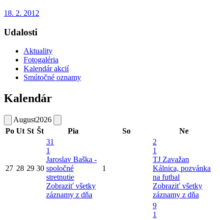
18. 2. 2012
Udalosti
Aktuality
Fotogaléria
Kalendár akcií
Smútočné oznamy
Kalendár
August
2026
Po
Ut
St
Št
Pia
So
Ne
31
2
1
1
Jaroslav Baška -
TJ Zavažan
27
28
29
30
spoločné
1
Kálnica, pozvánka
stretnutie
na futbal
Zobraziť všetky
Zobraziť všetky
záznamy z dňa
záznamy z dňa
9
1