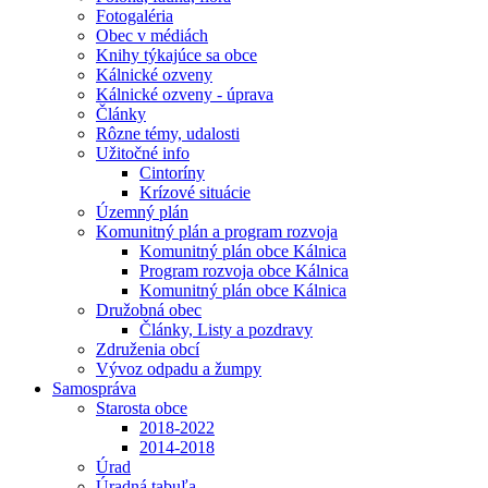
Fotogaléria
Obec v médiách
Knihy týkajúce sa obce
Kálnické ozveny
Kálnické ozveny - úprava
Články
Rôzne témy, udalosti
Užitočné info
Cintoríny
Krízové situácie
Územný plán
Komunitný plán a program rozvoja
Komunitný plán obce Kálnica
Program rozvoja obce Kálnica
Komunitný plán obce Kálnica
Družobná obec
Články, Listy a pozdravy
Združenia obcí
Vývoz odpadu a žumpy
Samospráva
Starosta obce
2018-2022
2014-2018
Úrad
Úradná tabuľa