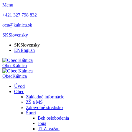
Menu
+421 327 798 832
ocu@kalnica.sk
SK
Slovensky
SK
Slovensky
EN
English
Obec
Kálnica
Obec
Kálnica
Úvod
Obec
Základné informácie
ZŠ a MŠ
Zdravotné stredisko
Šport
Beh oslobodenia
Joga
TJ Zavažan