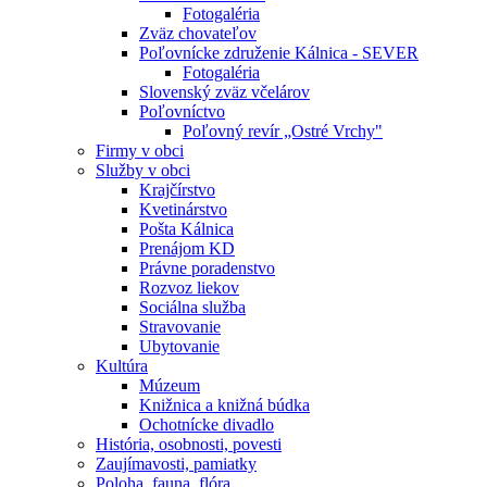
Fotogaléria
Zväz chovateľov
Poľovnícke združenie Kálnica - SEVER
Fotogaléria
Slovenský zväz včelárov
Poľovníctvo
Poľovný revír „Ostré Vrchy"
Firmy v obci
Služby v obci
Krajčírstvo
Kvetinárstvo
Pošta Kálnica
Prenájom KD
Právne poradenstvo
Rozvoz liekov
Sociálna služba
Stravovanie
Ubytovanie
Kultúra
Múzeum
Knižnica a knižná búdka
Ochotnícke divadlo
História, osobnosti, povesti
Zaujímavosti, pamiatky
Poloha, fauna, flóra