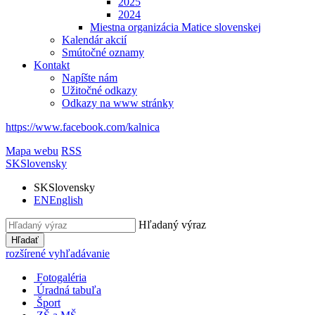
2025
2024
Miestna organizácia Matice slovenskej
Kalendár akcií
Smútočné oznamy
Kontakt
Napíšte nám
Užitočné odkazy
Odkazy na www stránky
https://www.facebook.com/kalnica
Mapa webu
RSS
SK
Slovensky
SK
Slovensky
EN
English
Hľadaný výraz
Hľadať
rozšírené vyhľadávanie
Fotogaléria
Úradná tabuľa
Šport