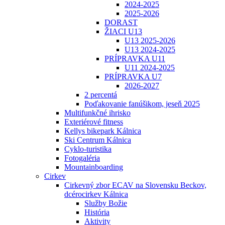
2024-2025
2025-2026
DORAST
ŽIACI U13
U13 2025-2026
U13 2024-2025
PRÍPRAVKA U11
U11 2024-2025
PRÍPRAVKA U7
2026-2027
2 percentá
Poďakovanie fanúšikom, jeseň 2025
Multifunkčné ihrisko
Exteriérové fitness
Kellys bikepark Kálnica
Ski Centrum Kálnica
Cyklo-turistika
Fotogaléria
Mountainboarding
Cirkev
Cirkevný zbor ECAV na Slovensku Beckov,
dcérocirkev Kálnica
Služby Božie
História
Aktivity