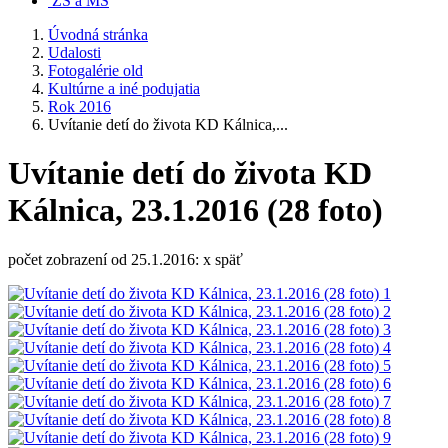
ZŠ a MŠ
Úvodná stránka
Udalosti
Fotogalérie old
Kultúrne a iné podujatia
Rok 2016
Uvítanie detí do života KD Kálnica,...
Uvítanie detí do života KD
Kálnica, 23.1.2016 (28 foto)
počet zobrazení od 25.1.2016: x späť