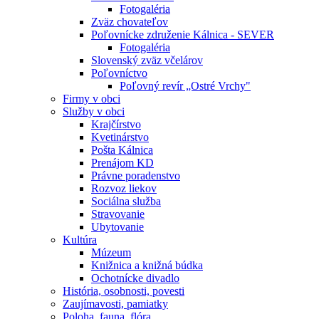
Fotogaléria
Zväz chovateľov
Poľovnícke združenie Kálnica - SEVER
Fotogaléria
Slovenský zväz včelárov
Poľovníctvo
Poľovný revír „Ostré Vrchy"
Firmy v obci
Služby v obci
Krajčírstvo
Kvetinárstvo
Pošta Kálnica
Prenájom KD
Právne poradenstvo
Rozvoz liekov
Sociálna služba
Stravovanie
Ubytovanie
Kultúra
Múzeum
Knižnica a knižná búdka
Ochotnícke divadlo
História, osobnosti, povesti
Zaujímavosti, pamiatky
Poloha, fauna, flóra