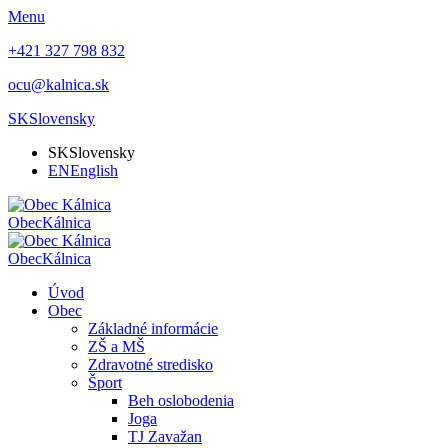
Menu
+421 327 798 832
ocu@kalnica.sk
SK
Slovensky
SK
Slovensky
EN
English
Obec
Kálnica
Obec
Kálnica
Úvod
Obec
Základné informácie
ZŠ a MŠ
Zdravotné stredisko
Šport
Beh oslobodenia
Joga
TJ Zavažan