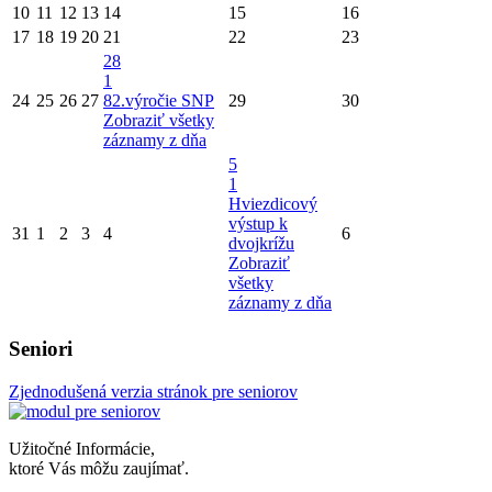
10
11
12
13
14
15
16
17
18
19
20
21
22
23
28
1
24
25
26
27
82.výročie SNP
29
30
Zobraziť všetky
záznamy z dňa
5
1
Hviezdicový
výstup k
31
1
2
3
4
6
dvojkrížu
Zobraziť
všetky
záznamy z dňa
Seniori
Zjednodušená verzia stránok pre seniorov
Užitočné Informácie,
ktoré Vás môžu zaujímať.