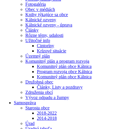
Fotogaléria
Obec v médiách
Knihy týkajúce sa obce
Kálnické ozveny
Kálnické ozveny - úprava
Články
Rôzne témy, udalosti
Užitočné info
Cintoríny
Krízové situácie
Územný plán
Komunitný plán a program rozvoja
Komunitný plán obce Kálnica
Program rozvoja obce Kálnica
Komunitný plán obce Kálnica
Družobná obec
Články, Listy a pozdravy
Združenia obcí
Vývoz odpadu a žumpy
Samospráva
Starosta obce
2018-2022
2014-2018
Úrad
Úradná tabuľa