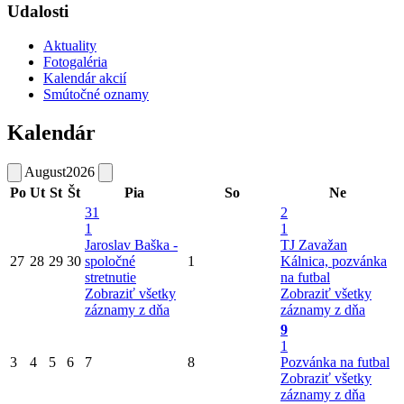
Udalosti
Aktuality
Fotogaléria
Kalendár akcií
Smútočné oznamy
Kalendár
August
2026
Po
Ut
St
Št
Pia
So
Ne
31
2
1
1
Jaroslav Baška -
TJ Zavažan
27
28
29
30
spoločné
1
Kálnica, pozvánka
stretnutie
na futbal
Zobraziť všetky
Zobraziť všetky
záznamy z dňa
záznamy z dňa
9
1
3
4
5
6
7
8
Pozvánka na futbal
Zobraziť všetky
záznamy z dňa