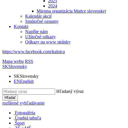
2025
2024
Miestna organizácia Matice slovenskej
Kalendár akcií
Smútočné oznamy
Kontakt
Napíšte nám
Užitočné odkazy
Odkazy na www stránky
https://www.facebook.com/kalnica
Mapa webu
RSS
SK
Slovensky
SK
Slovensky
EN
English
Hľadaný výraz
Hľadať
rozšírené vyhľadávanie
Fotogaléria
Úradná tabuľa
Šport