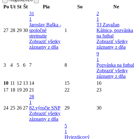
Po
Ut
St
Št
Pia
So
Ne
31
2
1
1
Jaroslav Baška -
TJ Zavažan
27
28
29
30
spoločné
1
Kálnica, pozvánka
stretnutie
na futbal
Zobraziť všetky
Zobraziť všetky
záznamy z dňa
záznamy z dňa
9
1
3
4
5
6
7
8
Pozvánka na futbal
Zobraziť všetky
záznamy z dňa
10
11
12
13
14
15
16
17
18
19
20
21
22
23
28
1
24
25
26
27
82.výročie SNP
29
30
Zobraziť všetky
záznamy z dňa
5
1
Hviezdicový