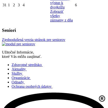
výstup k
31
1
2
3
4
6
dvojkrížu
Zobraziť
všetky
záznamy z dňa
Seniori
Zjednodušená verzia stránok pre seniorov
Užitočné Informácie,
ktoré Vás môžu zaujímať.
Zdravotné stredisko
Aktuality
Služby
Organizácie
Odpady
Ochrana osobných údajov