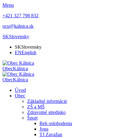
Menu
+421 327 798 832
ocu@kalnica.sk
SK
Slovensky
SK
Slovensky
EN
English
Obec
Kálnica
Obec
Kálnica
Úvod
Obec
Základné informácie
ZŠ a MŠ
Zdravotné stredisko
Šport
Beh oslobodenia
Joga
TJ Zavažan