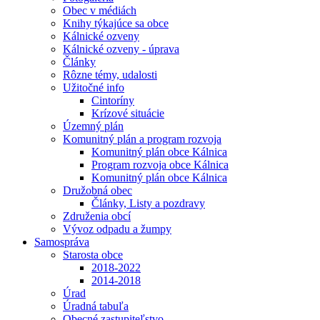
Obec v médiách
Knihy týkajúce sa obce
Kálnické ozveny
Kálnické ozveny - úprava
Články
Rôzne témy, udalosti
Užitočné info
Cintoríny
Krízové situácie
Územný plán
Komunitný plán a program rozvoja
Komunitný plán obce Kálnica
Program rozvoja obce Kálnica
Komunitný plán obce Kálnica
Družobná obec
Články, Listy a pozdravy
Združenia obcí
Vývoz odpadu a žumpy
Samospráva
Starosta obce
2018-2022
2014-2018
Úrad
Úradná tabuľa
Obecné zastupiteľstvo