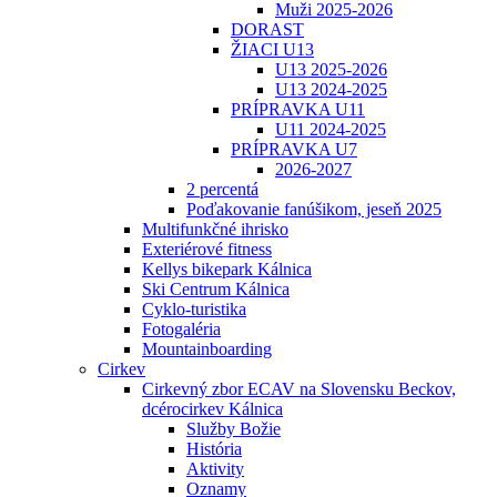
Muži 2025-2026
DORAST
ŽIACI U13
U13 2025-2026
U13 2024-2025
PRÍPRAVKA U11
U11 2024-2025
PRÍPRAVKA U7
2026-2027
2 percentá
Poďakovanie fanúšikom, jeseň 2025
Multifunkčné ihrisko
Exteriérové fitness
Kellys bikepark Kálnica
Ski Centrum Kálnica
Cyklo-turistika
Fotogaléria
Mountainboarding
Cirkev
Cirkevný zbor ECAV na Slovensku Beckov,
dcérocirkev Kálnica
Služby Božie
História
Aktivity
Oznamy