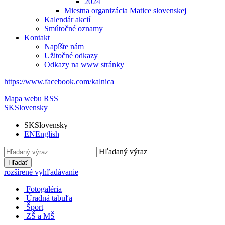
2024
Miestna organizácia Matice slovenskej
Kalendár akcií
Smútočné oznamy
Kontakt
Napíšte nám
Užitočné odkazy
Odkazy na www stránky
https://www.facebook.com/kalnica
Mapa webu
RSS
SK
Slovensky
SK
Slovensky
EN
English
Hľadaný výraz
Hľadať
rozšírené vyhľadávanie
Fotogaléria
Úradná tabuľa
Šport
ZŠ a MŠ