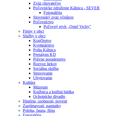
Zväz chovateľov
Poľovnícke združenie Kálnica - SEVER
Fotogaléria
Slovenský zväz včelárov
Poľovníctvo
Poľovný revír „Ostré Vrchy"
Firmy v obci
Služby v obci
Krajčírstvo
Kvetinárstvo
Pošta Kálnica
Prenájom KD
Právne poradenstvo
Rozvoz liekov
Sociálna služba
Stravovanie
Ubytovanie
Kultúra
Múzeum
Knižnica a knižná búdka
Ochotnícke divadlo
História, osobnosti, povesti
Zaujímavosti, pamiatky
Poloha, fauna, flóra
Fotogaléria