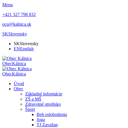
Menu
+421 327 798 832
ocu@kalnica.sk
SK
Slovensky
SK
Slovensky
EN
English
Obec
Kálnica
Obec
Kálnica
Úvod
Obec
Základné informácie
ZŠ a MŠ
Zdravotné stredisko
Šport
Beh oslobodenia
Joga
TJ Zavažan