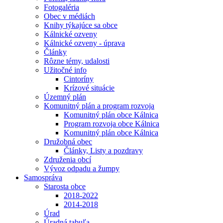
Fotogaléria
Obec v médiách
Knihy týkajúce sa obce
Kálnické ozveny
Kálnické ozveny - úprava
Články
Rôzne témy, udalosti
Užitočné info
Cintoríny
Krízové situácie
Územný plán
Komunitný plán a program rozvoja
Komunitný plán obce Kálnica
Program rozvoja obce Kálnica
Komunitný plán obce Kálnica
Družobná obec
Články, Listy a pozdravy
Združenia obcí
Vývoz odpadu a žumpy
Samospráva
Starosta obce
2018-2022
2014-2018
Úrad
Úradná tabuľa