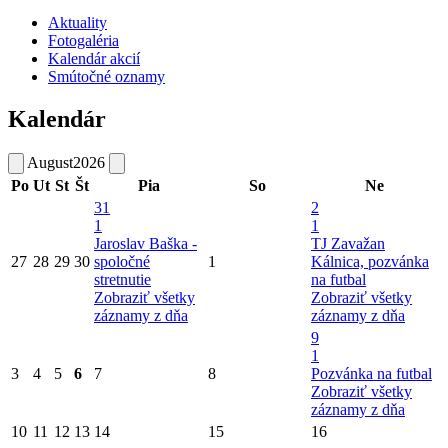
Aktuality
Fotogaléria
Kalendár akcií
Smútočné oznamy
Kalendár
August
2026
Po
Ut
St
Št
Pia
So
Ne
31
2
1
1
Jaroslav Baška -
TJ Zavažan
27
28
29
30
spoločné
1
Kálnica, pozvánka
stretnutie
na futbal
Zobraziť všetky
Zobraziť všetky
záznamy z dňa
záznamy z dňa
9
1
3
4
5
6
7
8
Pozvánka na futbal
Zobraziť všetky
záznamy z dňa
10
11
12
13
14
15
16