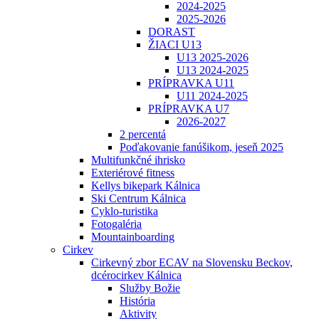
2024-2025
2025-2026
DORAST
ŽIACI U13
U13 2025-2026
U13 2024-2025
PRÍPRAVKA U11
U11 2024-2025
PRÍPRAVKA U7
2026-2027
2 percentá
Poďakovanie fanúšikom, jeseň 2025
Multifunkčné ihrisko
Exteriérové fitness
Kellys bikepark Kálnica
Ski Centrum Kálnica
Cyklo-turistika
Fotogaléria
Mountainboarding
Cirkev
Cirkevný zbor ECAV na Slovensku Beckov,
dcérocirkev Kálnica
Služby Božie
História
Aktivity