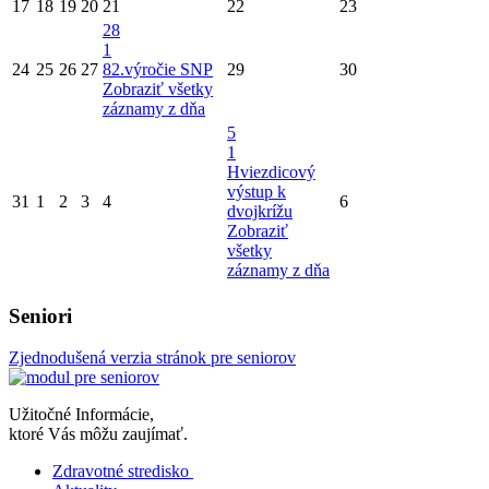
17
18
19
20
21
22
23
28
1
24
25
26
27
82.výročie SNP
29
30
Zobraziť všetky
záznamy z dňa
5
1
Hviezdicový
výstup k
31
1
2
3
4
6
dvojkrížu
Zobraziť
všetky
záznamy z dňa
Seniori
Zjednodušená verzia stránok pre seniorov
Užitočné Informácie,
ktoré Vás môžu zaujímať.
Zdravotné stredisko