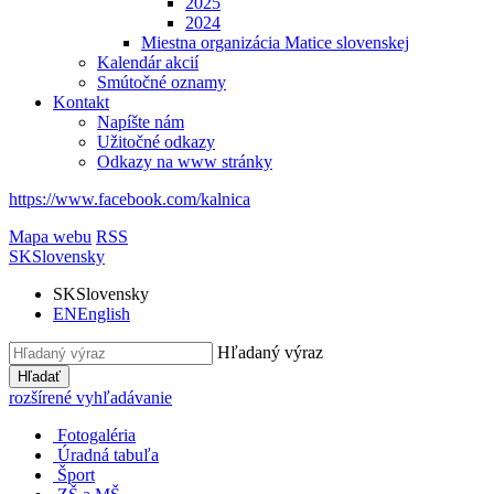
2025
2024
Miestna organizácia Matice slovenskej
Kalendár akcií
Smútočné oznamy
Kontakt
Napíšte nám
Užitočné odkazy
Odkazy na www stránky
https://www.facebook.com/kalnica
Mapa webu
RSS
SK
Slovensky
SK
Slovensky
EN
English
Hľadaný výraz
Hľadať
rozšírené vyhľadávanie
Fotogaléria
Úradná tabuľa
Šport