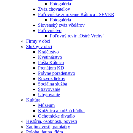
Fotogaléria
Zväz chovateľov
Poľovnícke združenie Kálnica - SEVER
Fotogaléria
Slovenský zväz včelárov
Poľovníctvo
Poľovný revír „Ostré Vrchy"
Firmy v obci
Služby v obci
Krajčírstvo
Kvetinárstvo
Pošta Kálnica
Prenájom KD
Právne poradenstvo
Rozvoz liekov
Sociálna služba
Stravovanie
Ubytovanie
Kultúra
Múzeum
Knižnica a knižná búdka
Ochotnícke divadlo
História, osobnosti, povesti
Zaujímavosti, pamiatky
Poloha, fauna, flóra