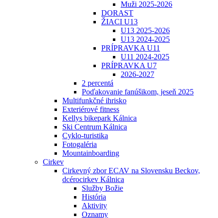
Muži 2025-2026
DORAST
ŽIACI U13
U13 2025-2026
U13 2024-2025
PRÍPRAVKA U11
U11 2024-2025
PRÍPRAVKA U7
2026-2027
2 percentá
Poďakovanie fanúšikom, jeseň 2025
Multifunkčné ihrisko
Exteriérové fitness
Kellys bikepark Kálnica
Ski Centrum Kálnica
Cyklo-turistika
Fotogaléria
Mountainboarding
Cirkev
Cirkevný zbor ECAV na Slovensku Beckov,
dcérocirkev Kálnica
Služby Božie
História
Aktivity
Oznamy