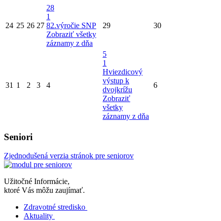
28
1
24
25
26
27
82.výročie SNP
29
30
Zobraziť všetky
záznamy z dňa
5
1
Hviezdicový
výstup k
31
1
2
3
4
6
dvojkrížu
Zobraziť
všetky
záznamy z dňa
Seniori
Zjednodušená verzia stránok pre seniorov
Užitočné Informácie,
ktoré Vás môžu zaujímať.
Zdravotné stredisko
Aktuality