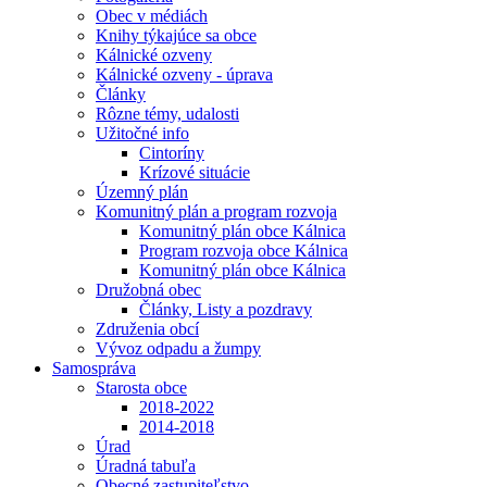
Obec v médiách
Knihy týkajúce sa obce
Kálnické ozveny
Kálnické ozveny - úprava
Články
Rôzne témy, udalosti
Užitočné info
Cintoríny
Krízové situácie
Územný plán
Komunitný plán a program rozvoja
Komunitný plán obce Kálnica
Program rozvoja obce Kálnica
Komunitný plán obce Kálnica
Družobná obec
Články, Listy a pozdravy
Združenia obcí
Vývoz odpadu a žumpy
Samospráva
Starosta obce
2018-2022
2014-2018
Úrad
Úradná tabuľa
Obecné zastupiteľstvo