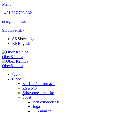
Menu
+421 327 798 832
ocu@kalnica.sk
SK
Slovensky
SK
Slovensky
EN
English
Obec
Kálnica
Obec
Kálnica
Úvod
Obec
Základné informácie
ZŠ a MŠ
Zdravotné stredisko
Šport
Beh oslobodenia
Joga
TJ Zavažan