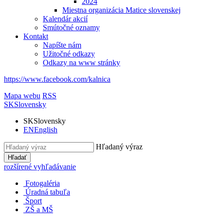
2024
Miestna organizácia Matice slovenskej
Kalendár akcií
Smútočné oznamy
Kontakt
Napíšte nám
Užitočné odkazy
Odkazy na www stránky
https://www.facebook.com/kalnica
Mapa webu
RSS
SK
Slovensky
SK
Slovensky
EN
English
Hľadaný výraz
Hľadať
rozšírené vyhľadávanie
Fotogaléria
Úradná tabuľa
Šport
ZŠ a MŠ