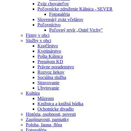
Zväz chovateľov
Poľovnícke združenie Kálnica - SEVER
Fotogaléria
Slovenský zväz včelárov
Poľovníctvo
Poľovný revír „Ostré Vrchy"
Firmy v obci
Služby v obci
Krajčírstvo
Kvetinárstvo
Pošta Kálnica
Prenájom KD
Právne poradenstvo
Rozvoz liekov
Sociálna služba
Stravovanie
Ubytovanie
Kultúra
Múzeum
Knižnica a knižná búdka
Ochotnícke divadlo
História, osobnosti, povesti
Zaujímavosti, pamiatky
Poloha, fauna, flóra
Fotogaléria